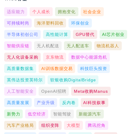
适应能力
个人成长
拥抱变化
社会企业
可持续时尚
海洋塑料回收
环保创业
半导体初创公司
高性能计算
GPU替代
AI芯片创业
智能供应链
无人机配送
无人配送车
物流机器人
无人化设备采购
京东物流
数据中心能源危机
高质量数据集
AI训练数据交易
科技巨头投资
英伟达投资英特尔
软银收购DigitalBridge
人工智能安全
OpenAI招聘
Meta收购Manus
高质量发展
产业升级
反内卷
AI科技叙事
新势力
低空经济
智能驾驶
新能源汽车
汽车产业格局
组织变阵
大模型
腾讯挖角