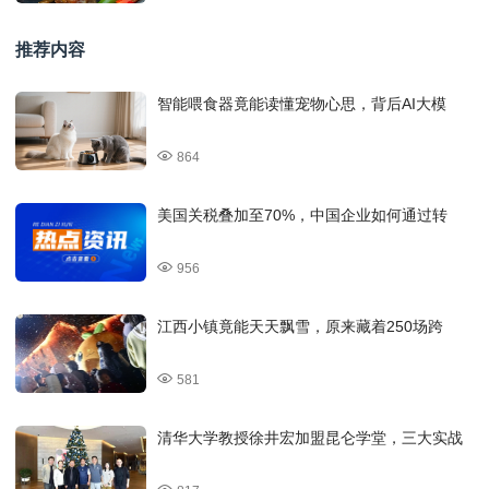
推荐内容
智能喂食器竟能读懂宠物心思，背后AI大模
864
美国关税叠加至70%，中国企业如何通过转
956
江西小镇竟能天天飘雪，原来藏着250场跨
581
清华大学教授徐井宏加盟昆仑学堂，三大实战