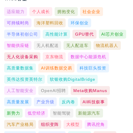
适应能力
个人成长
拥抱变化
社会企业
可持续时尚
海洋塑料回收
环保创业
半导体初创公司
高性能计算
GPU替代
AI芯片创业
智能供应链
无人机配送
无人配送车
物流机器人
无人化设备采购
京东物流
数据中心能源危机
高质量数据集
AI训练数据交易
科技巨头投资
英伟达投资英特尔
软银收购DigitalBridge
人工智能安全
OpenAI招聘
Meta收购Manus
高质量发展
产业升级
反内卷
AI科技叙事
新势力
低空经济
智能驾驶
新能源汽车
汽车产业格局
组织变阵
大模型
腾讯挖角