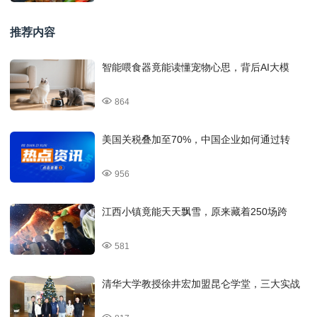
推荐内容
智能喂食器竟能读懂宠物心思，背后AI大模
864
美国关税叠加至70%，中国企业如何通过转
956
江西小镇竟能天天飘雪，原来藏着250场跨
581
清华大学教授徐井宏加盟昆仑学堂，三大实战