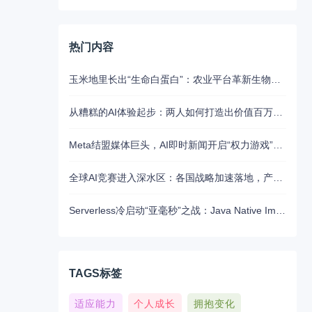
热门内容
玉米地里长出“生命白蛋白”：农业平台革新生物制药的未来路径
从糟糕的AI体验起步：两人如何打造出价值百万美元的UX写作助手
Meta结盟媒体巨头，AI即时新闻开启“权力游戏”新江湖
全球AI竞赛进入深水区：各国战略加速落地，产业融合与算力争夺白热化
Serverless冷启动“亚毫秒”之战：Java Native Image与Python JIT的对决实录
TAGS标签
适应能力
个人成长
拥抱变化