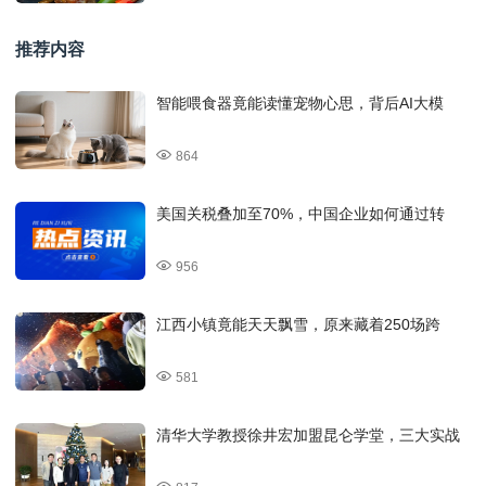
推荐内容
智能喂食器竟能读懂宠物心思，背后AI大模
864
美国关税叠加至70%，中国企业如何通过转
956
江西小镇竟能天天飘雪，原来藏着250场跨
581
清华大学教授徐井宏加盟昆仑学堂，三大实战