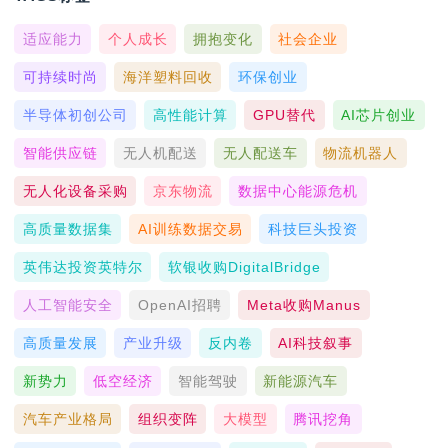
适应能力
个人成长
拥抱变化
社会企业
可持续时尚
海洋塑料回收
环保创业
半导体初创公司
高性能计算
GPU替代
AI芯片创业
智能供应链
无人机配送
无人配送车
物流机器人
无人化设备采购
京东物流
数据中心能源危机
高质量数据集
AI训练数据交易
科技巨头投资
英伟达投资英特尔
软银收购DigitalBridge
人工智能安全
OpenAI招聘
Meta收购Manus
高质量发展
产业升级
反内卷
AI科技叙事
新势力
低空经济
智能驾驶
新能源汽车
汽车产业格局
组织变阵
大模型
腾讯挖角