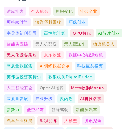
适应能力
个人成长
拥抱变化
社会企业
可持续时尚
海洋塑料回收
环保创业
半导体初创公司
高性能计算
GPU替代
AI芯片创业
智能供应链
无人机配送
无人配送车
物流机器人
无人化设备采购
京东物流
数据中心能源危机
高质量数据集
AI训练数据交易
科技巨头投资
英伟达投资英特尔
软银收购DigitalBridge
人工智能安全
OpenAI招聘
Meta收购Manus
高质量发展
产业升级
反内卷
AI科技叙事
新势力
低空经济
智能驾驶
新能源汽车
汽车产业格局
组织变阵
大模型
腾讯挖角