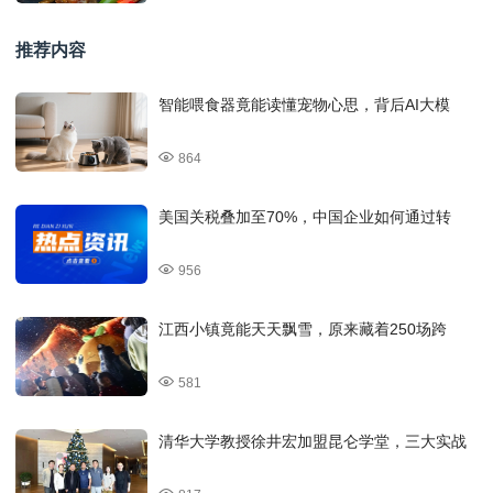
推荐内容
智能喂食器竟能读懂宠物心思，背后AI大模
864
美国关税叠加至70%，中国企业如何通过转
956
江西小镇竟能天天飘雪，原来藏着250场跨
581
清华大学教授徐井宏加盟昆仑学堂，三大实战