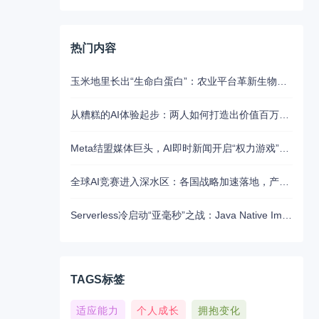
热门内容
玉米地里长出“生命白蛋白”：农业平台革新生物制药的未来路径
从糟糕的AI体验起步：两人如何打造出价值百万美元的UX写作助手
Meta结盟媒体巨头，AI即时新闻开启“权力游戏”新江湖
全球AI竞赛进入深水区：各国战略加速落地，产业融合与算力争夺白热化
Serverless冷启动“亚毫秒”之战：Java Native Image与Python JIT的对决实录
TAGS标签
适应能力
个人成长
拥抱变化