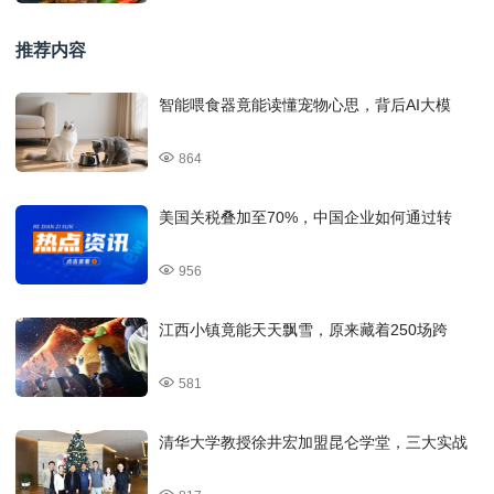
推荐内容
智能喂食器竟能读懂宠物心思，背后AI大模
864
美国关税叠加至70%，中国企业如何通过转
956
江西小镇竟能天天飘雪，原来藏着250场跨
581
清华大学教授徐井宏加盟昆仑学堂，三大实战