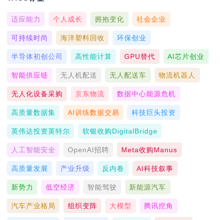
适应能力
个人成长
拥抱变化
社会企业
可持续时尚
海洋塑料回收
环保创业
半导体初创公司
高性能计算
GPU替代
AI芯片创业
智能供应链
无人机配送
无人配送车
物流机器人
无人化设备采购
京东物流
数据中心能源危机
高质量数据集
AI训练数据交易
科技巨头投资
英伟达投资英特尔
软银收购DigitalBridge
人工智能安全
OpenAI招聘
Meta收购Manus
高质量发展
产业升级
反内卷
AI科技叙事
新势力
低空经济
智能驾驶
新能源汽车
汽车产业格局
组织变阵
大模型
腾讯挖角