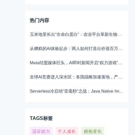
热门内容
玉米地里长出“生命白蛋白”：农业平台革新生物制药的未来路径
从糟糕的AI体验起步：两人如何打造出价值百万美元的UX写作助手
Meta结盟媒体巨头，AI即时新闻开启“权力游戏”新江湖
全球AI竞赛进入深水区：各国战略加速落地，产业融合与算力争夺白热化
Serverless冷启动“亚毫秒”之战：Java Native Image与Python JIT的对决实录
TAGS标签
适应能力
个人成长
拥抱变化