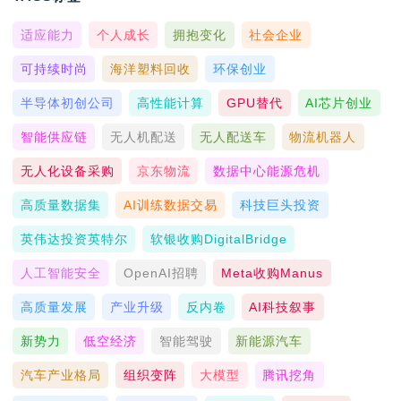
适应能力
个人成长
拥抱变化
社会企业
可持续时尚
海洋塑料回收
环保创业
半导体初创公司
高性能计算
GPU替代
AI芯片创业
智能供应链
无人机配送
无人配送车
物流机器人
无人化设备采购
京东物流
数据中心能源危机
高质量数据集
AI训练数据交易
科技巨头投资
英伟达投资英特尔
软银收购DigitalBridge
人工智能安全
OpenAI招聘
Meta收购Manus
高质量发展
产业升级
反内卷
AI科技叙事
新势力
低空经济
智能驾驶
新能源汽车
汽车产业格局
组织变阵
大模型
腾讯挖角