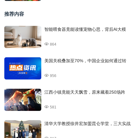
推荐内容
智能喂食器竟能读懂宠物心思，背后AI大模
864
美国关税叠加至70%，中国企业如何通过转
956
江西小镇竟能天天飘雪，原来藏着250场跨
581
清华大学教授徐井宏加盟昆仑学堂，三大实战