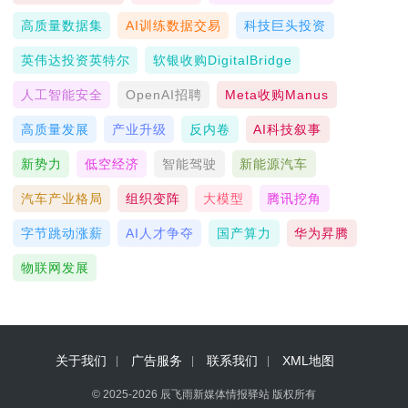
高质量数据集
AI训练数据交易
科技巨头投资
英伟达投资英特尔
软银收购DigitalBridge
人工智能安全
OpenAI招聘
Meta收购Manus
高质量发展
产业升级
反内卷
AI科技叙事
新势力
低空经济
智能驾驶
新能源汽车
汽车产业格局
组织变阵
大模型
腾讯挖角
字节跳动涨薪
AI人才争夺
国产算力
华为昇腾
物联网发展
关于我们
广告服务
联系我们
XML地图
© 2025-2026 辰飞雨新媒体情报驿站 版权所有