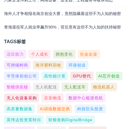
六家企业冲刺上市：网络设备、逆变器、工程服务等板块动态
海外人才争相报名南京创业大赛，竟然隐藏着这些不为人知的秘密
青海退役军人就业率飙升90%，背后竟有这些不为人知的扶持秘密
TAGS标签
适应能力
个人成长
拥抱变化
社会企业
可持续时尚
海洋塑料回收
环保创业
半导体初创公司
高性能计算
GPU替代
AI芯片创业
智能供应链
无人机配送
无人配送车
物流机器人
无人化设备采购
京东物流
数据中心能源危机
高质量数据集
AI训练数据交易
科技巨头投资
英伟达投资英特尔
软银收购DigitalBridge