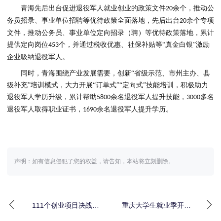
青海先后出台促进退役军人就业创业的政策文件
余个，推动公
20
务员招录、事业单位招聘等优待政策全面落地，先后出台
余个专项
20
文件，推动公务员、事业单位定向招录（聘）等优待政策落地，累计
提供定向岗位
个，并通过税收优惠、社保补贴等“真金白银”激励
453
企业吸纳退役军人。
同时，青海围绕产业发展需要，创新
“省级示范、市州主办、县
级补充”培训模式，大力开展“订单式”“定向式”技能培训，积极助力
退役军人学历升级，累计帮助
余名退役军人提升技能，
多名
5800
3000
退役军人取得职业证书，
余名退役军人提升学历。
1690
声明：如有信息侵犯了您的权益，请告知，本站将立刻删除。
111个创业项目决战河
重庆大学生就业季开
北，90后00后竟藏着这
启，18场活动背后藏着