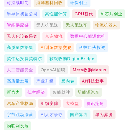
可持续时尚
海洋塑料回收
环保创业
半导体初创公司
高性能计算
GPU替代
AI芯片创业
智能供应链
无人机配送
无人配送车
物流机器人
无人化设备采购
京东物流
数据中心能源危机
高质量数据集
AI训练数据交易
科技巨头投资
英伟达投资英特尔
软银收购DigitalBridge
人工智能安全
OpenAI招聘
Meta收购Manus
高质量发展
产业升级
反内卷
AI科技叙事
新势力
低空经济
智能驾驶
新能源汽车
汽车产业格局
组织变阵
大模型
腾讯挖角
字节跳动涨薪
AI人才争夺
国产算力
华为昇腾
物联网发展