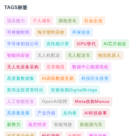
TAGS标签
适应能力
个人成长
拥抱变化
社会企业
可持续时尚
海洋塑料回收
环保创业
半导体初创公司
高性能计算
GPU替代
AI芯片创业
智能供应链
无人机配送
无人配送车
物流机器人
无人化设备采购
京东物流
数据中心能源危机
高质量数据集
AI训练数据交易
科技巨头投资
英伟达投资英特尔
软银收购DigitalBridge
人工智能安全
OpenAI招聘
Meta收购Manus
高质量发展
产业升级
反内卷
AI科技叙事
新势力
低空经济
智能驾驶
新能源汽车
汽车产业格局
组织变阵
大模型
腾讯挖角