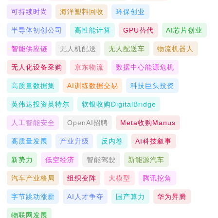
可持续时尚
海洋塑料回收
环保创业
半导体初创公司
高性能计算
GPU替代
AI芯片创业
智能供应链
无人机配送
无人配送车
物流机器人
无人化设备采购
京东物流
数据中心能源危机
高质量数据集
AI训练数据交易
科技巨头投资
英伟达投资英特尔
软银收购DigitalBridge
人工智能安全
OpenAI招聘
Meta收购Manus
高质量发展
产业升级
反内卷
AI科技叙事
新势力
低空经济
智能驾驶
新能源汽车
汽车产业格局
组织变阵
大模型
腾讯挖角
字节跳动涨薪
AI人才争夺
国产算力
华为昇腾
物联网发展