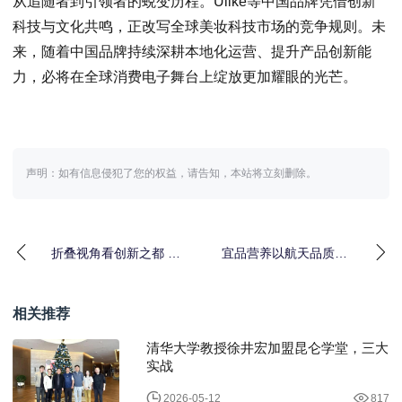
从追随者到引领者的蜕变历程。Ulike等中国品牌凭借创新
科技与文化共鸣，正改写全球美妆科技市场的竞争规则。未
来，随着中国品牌持续深耕本地化运营、提升产品创新能
力，必将在全球消费电子舞台上绽放更加耀眼的光芒。
声明：如有信息侵犯了您的权益，请告知，本站将立刻删除。
折叠视角看创新之都 三
宜品营养以航天品质，
星Galaxy Z系列影像沙
深耕乳业助力青少年成
龙在深圳举
长
相关推荐
清华大学教授徐井宏加盟昆仑学堂，三大
实战
2026-05-12
817