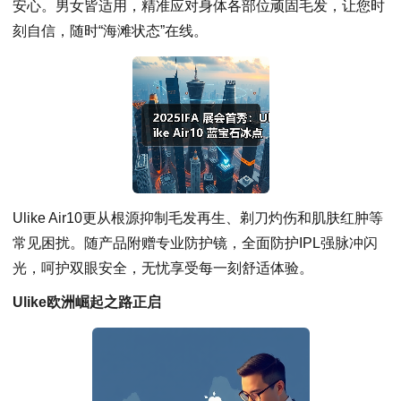
安心。男女皆适用，精准应对身体各部位顽固毛发，让您时
刻自信，随时“海滩状态”在线。
Ulike Air10更从根源抑制毛发再生、剃刀灼伤和肌肤红肿等
常见困扰。随产品附赠专业防护镜，全面防护IPL强脉冲闪
光，呵护双眼安全，无忧享受每一刻舒适体验。
Ulike欧洲崛起之路正启