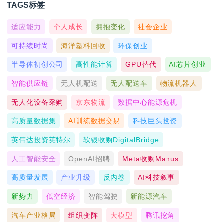
TAGS标签
适应能力
个人成长
拥抱变化
社会企业
可持续时尚
海洋塑料回收
环保创业
半导体初创公司
高性能计算
GPU替代
AI芯片创业
智能供应链
无人机配送
无人配送车
物流机器人
无人化设备采购
京东物流
数据中心能源危机
高质量数据集
AI训练数据交易
科技巨头投资
英伟达投资英特尔
软银收购DigitalBridge
人工智能安全
OpenAI招聘
Meta收购Manus
高质量发展
产业升级
反内卷
AI科技叙事
新势力
低空经济
智能驾驶
新能源汽车
汽车产业格局
组织变阵
大模型
腾讯挖角