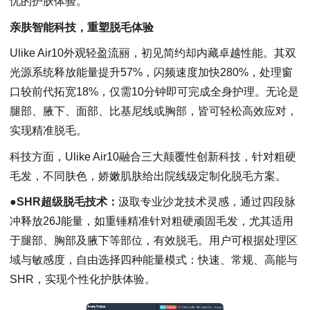
忧的护肤体验。
亲肤智能科技，重塑脱毛体验
Ulike Air10外观轻盈流丽，初见简约却内藏卓越性能。其双
光源系统释放能量提升57%，闪频速度加快280%，处理窗
口较前代拓宽18%，仅需10分钟即可完成全身护理。无论是
腿部、腋下、面部、比基尼线或胸部，皆可轻松高效应对，
实现精准脱毛。
科技方面，Ulike Air10融合三大颠覆性创新科技，针对粗硬
毛发，不同肤色，娇嫩肌肤给出院线级定制化脱毛方案。
●
SHR超级脱毛技术：
汲取专业沙龙技术灵感，通过四段脉
冲释放26J能量，如重锤精准针对粗硬顽固毛发，尤其适用
于腿部、胸部及腋下等部位，有效脱毛。用户可根据处理区
域与敏感度，自由选择四种能量模式：快速、常规、高能与
SHR，实现个性化护肤体验。