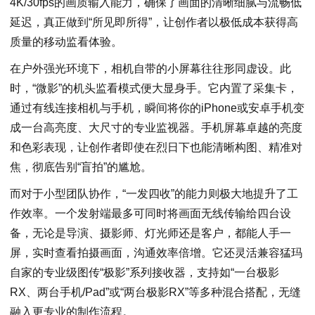
4K/30fps的画质输入能力，确保了画面的清晰细腻与流畅低
延迟，真正做到“所见即所得”，让创作者以极低成本获得高
质量的移动监看体验。
在户外强光环境下，相机自带的小屏幕往往形同虚设。此
时，“微影”的机头监看模式便大显身手。它内置了采集卡，
通过有线连接相机与手机，瞬间将你的iPhone或安卓手机变
成一台高亮度、大尺寸的专业监视器。手机屏幕卓越的亮度
和色彩表现，让创作者即使在烈日下也能清晰构图、精准对
焦，彻底告别“盲拍”的尴尬。
而对于小型团队协作，“一发四收”的能力则极大地提升了工
作效率。一个发射端最多可同时将画面无线传输给四台设
备，无论是导演、摄影师、灯光师还是客户，都能人手一
屏，实时查看拍摄画面，沟通效率倍增。它还灵活兼容猛玛
自家的专业级图传“极影”系列接收器，支持如“一台极影
RX、两台手机/Pad”或“两台极影RX”等多种混合搭配，无缝
融入更专业的制作流程。