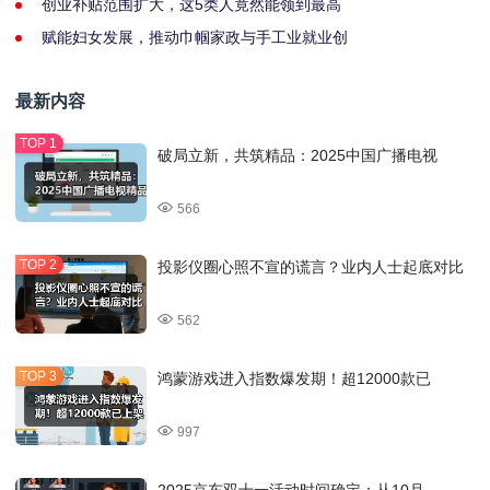
创业补贴范围扩大，这5类人竟然能领到最高
赋能妇女发展，推动巾帼家政与手工业就业创
最新内容
破局立新，共筑精品：2025中国广播电视
566
投影仪圈心照不宣的谎言？业内人士起底对比
562
鸿蒙游戏进入指数爆发期！超12000款已
997
2025京东双十一活动时间确定：从10月