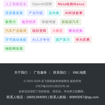
人工智能安全
OpenAI招聘
Meta收购Manus
高质量发展
产业升级
反内卷
AI科技叙事
新势力
低空经济
智能驾驶
新能源汽车
汽车产业格局
组织变阵
大模型
腾讯挖角
字节跳动涨薪
AI人才争夺
国产算力
华为昇腾
物联网发展
关于我们
广告服务
联系我们
XML地图
© 2025-2026 辰飞雨新媒体情报驿站 版权所有
沪ICP备2025136253号-34
如有信息侵犯了您的权益，请告知，本站将立刻删除。
联系人电话：18691394093 | 联系人邮箱：80893057@qq.com