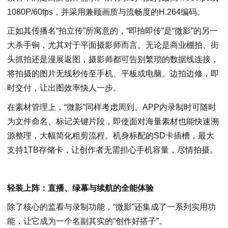
1080P/60fps，并采用兼顾画质与流畅度的H.264编码。
正如其传播名“拍立传”所寓意的，“即拍即传”是“微影”的另一
大杀手锏，尤其对于平面摄影师而言。无论是商业棚拍、街
头抓拍还是漫展返图，摄影师都可告别繁琐的数据线连接，
将拍摄的图片无线秒传至手机、平板或电脑。边拍边修，即
时交付，让出图效率快人一步。
在素材管理上，“微影”同样考虑周到。APP内录制时可随时
为文件命名、标记关键片段，即使面对海量素材也能快速溯
源整理，大幅简化粗剪流程。机身标配的SD卡插槽，最大
支持1TB存储卡，让创作者无需担心手机容量，尽情拍摄。
轻装上阵：直播、绿幕与续航的全能体验
除了核心的监看与录制功能，“微影”还集成了一系列实用功
能，让它成为一个名副其实的“创作好搭子”。