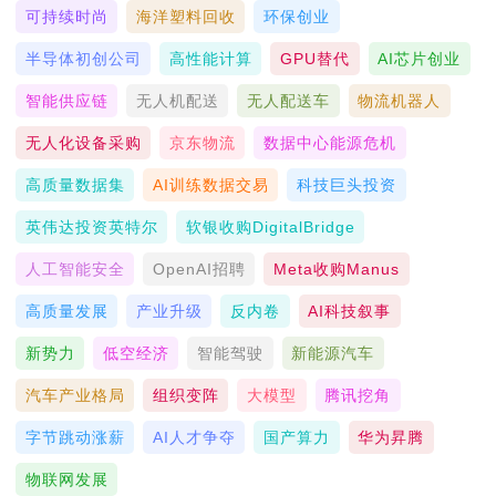
可持续时尚
海洋塑料回收
环保创业
半导体初创公司
高性能计算
GPU替代
AI芯片创业
智能供应链
无人机配送
无人配送车
物流机器人
无人化设备采购
京东物流
数据中心能源危机
高质量数据集
AI训练数据交易
科技巨头投资
英伟达投资英特尔
软银收购DigitalBridge
人工智能安全
OpenAI招聘
Meta收购Manus
高质量发展
产业升级
反内卷
AI科技叙事
新势力
低空经济
智能驾驶
新能源汽车
汽车产业格局
组织变阵
大模型
腾讯挖角
字节跳动涨薪
AI人才争夺
国产算力
华为昇腾
物联网发展