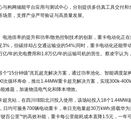
心与构网储能平台应用与测试中心，分别提供多仿真工具交付和
等场景，支撑产业严苛验证与高质量发展。
、电池倍率的提升和功率/散热控制技术的创新，重卡电动化正在
3%，但碳排却占交通运输业的54%;同时，重卡电动化还能带
6万亿/年的充电费用和1.8万亿/年的运输司机的营生。蔡凌宇认为
个“15分钟级”兆瓦超充解决方案，通过功率池化、智能调度架
次循环寿命，推出1.44MW重卡超充解决方案，实现300k-400
速补能难题，加速物流电气化和降本增效。
超充站，在四川绵阳北川投入使用，该场站投入18个1.44MW
车位，日均可服务700辆电动重卡，单日充电量超30万kWh;搭载华为
，行驶百公里”*的高效补能，重卡每公里能耗成本直降1.5元，一年