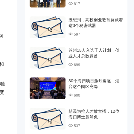
817
没想到，高校创业教育竟藏着
这3个秘密武器
597
网
苏州15人入选千人计划，创
业人才总数竟首
和
699
30个海归项目激烈角逐，烟
h独
台这个园区竟隐
度
600
慈溪为抢人才放大招，12位
海归博士竟然免
537