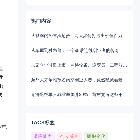
热门内容
从糟糕的AI体验起步：两人如何打造出价值百万美元的UX写作助手
从车库到独角兽：一个95后连续创业者的传奇
六家企业冲刺上市：网络设备、逆变器、工程服务等板块动态
电
h
海外人才争相报名南京创业大赛，竟然隐藏着这些不为人知的秘密
超
青海退役军人就业率飙升90%，背后竟有这些不为人知的扶持秘密
快
TAGS标签
型电
适应能力
个人成长
拥抱变化