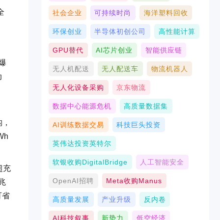
全
社会企业
可持续时尚
海洋塑料回收
环保创业
半导体初创公司
高性能计算
GPU替代
AI芯片创业
智能供应链
爆
无人机配送
无人配送车
物流机器人
动
无人化设备采购
京东物流
，
数据中心能源危机
高质量数据集
构，
AI训练数据交易
科技巨头投资
Wh
英伟达投资英特尔
软银收购DigitalBridge
人工智能安全
超充
OpenAI招聘
Meta收购Manus
兆
可省
高质量发展
产业升级
反内卷
AI科技叙事
新势力
低空经济