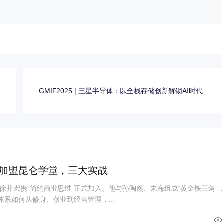
十
GMIF2025 | 三星半导体：以全栈存储创新解锁AI时代
倍
加盟昆仑学堂，三大实战
徐井宏携“简约商业思维”正式加入。他与孙陶然、朱海组成“黄金铁三角”
体系如何从修身、创业到经营管理，...