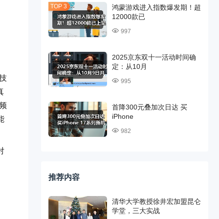
鸿蒙游戏进入指数爆发期！超
12000款已
997
2025京东双十一活动时间确
、
定：从10月
技
995
真
频
首降300元叠加次日达 买
iPhone
能
982
对
推荐内容
清华大学教授徐井宏加盟昆仑
学堂，三大实战