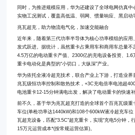
同时，为推进规模应用，华为还建设了全球电网仿真中
实物工况测试，覆盖高低温、弱网、惯量响应、黑启动
兆瓦超充，助力物流电气化，加速交能融合
近年来，随着第三代功率半导体为核心功率模组的应用
发式跃进。据统计，虽然重卡占乘用车和商用车总量不足
4.5万亿的电动重卡产值、2300亿的充电设备投资、1.
重卡电动化是典型的“小切口，大纵深”产业。
华为依托全液冷超充技术，联合产业上下游，打造业界首
兆瓦级恒功率控制和散热技术，+3C充电倍率电池超4000
电池重卡12-15分钟满电出发，解决了电动重卡的快
前不久，基于华为兆瓦超充打造的全球首个百兆瓦级重卡
车位(单枪功率达1440kW)和108个600kW液冷超充
瓦超充设备，匹配“3.5C”超充重卡，实现“充电5分钟
15万元运营成本*(按常规运营估算)。