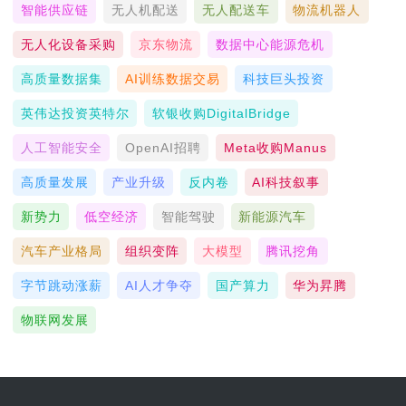
智能供应链
无人机配送
无人配送车
物流机器人
无人化设备采购
京东物流
数据中心能源危机
高质量数据集
AI训练数据交易
科技巨头投资
英伟达投资英特尔
软银收购DigitalBridge
人工智能安全
OpenAI招聘
Meta收购Manus
高质量发展
产业升级
反内卷
AI科技叙事
新势力
低空经济
智能驾驶
新能源汽车
汽车产业格局
组织变阵
大模型
腾讯挖角
字节跳动涨薪
AI人才争夺
国产算力
华为昇腾
物联网发展