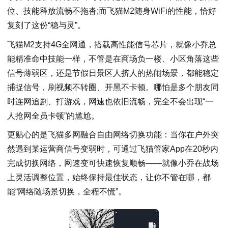
位、技能释放流畅不拖沓;而飞猫M2随身WiFi的性能，恰好
复刻了这份“稳与灵”。
飞猫M2支持4G全网通，搭载高性能信号芯片，就像小乔总
能精准命中技能一样，不管是在商场负一楼、小区角落这些
信号薄弱区，还是节假日景区人挤人的热闹场景，都能稳定
捕捉信号，刷视频不转圈、开黑不卡顿。哪怕是多个朋友同
时连网追剧、打游戏，网速也依旧流畅，完全不会出现“一
人抢网全员卡顿”的尴尬。
更贴心的是飞猫多网融合自由网络切换功能：当你在户外突
然遇到某运营商信号变弱时，可通过飞猫管家App在20秒内
完成切换网络，网速变可快速恢复顺畅——就像小乔在战场
上灵活调整位置，始终保持最佳状态，让你不管在哪，都
能“网络随场景切换，全程不慌”。