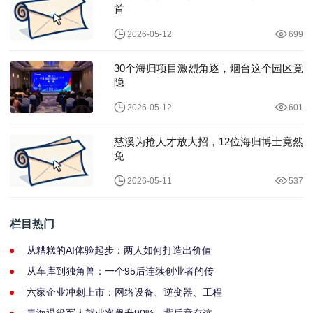
首
2026-05-12
699
30个海归项目激烈角逐，烟台这个园区竟
隐
2026-05-12
601
慈溪为抢人才放大招，12位海归博士竟然
免
2026-05-11
537
栏目热门
从糟糕的AI体验起步：两人如何打造出价值
从车库到独角兽：一个95后连续创业者的传
六家企业冲刺上市：网络设备、逆变器、工程