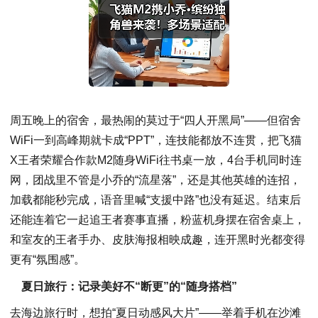
周五晚上的宿舍，最热闹的莫过于“四人开黑局”——但宿舍
WiFi一到高峰期就卡成“PPT”，连技能都放不连贯，把飞猫
X王者荣耀合作款M2随身WiFi往书桌一放，4台手机同时连
网，团战里不管是小乔的“流星落”，还是其他英雄的连招，
加载都能秒完成，语音里喊“支援中路”也没有延迟。结束后
还能连着它一起追王者赛事直播，粉蓝机身摆在宿舍桌上，
和室友的王者手办、皮肤海报相映成趣，连开黑时光都变得
更有“氛围感”。
夏日旅行：记录美好不“断更”的“随身搭档”
去海边旅行时，想拍“夏日动感风大片”——举着手机在沙滩