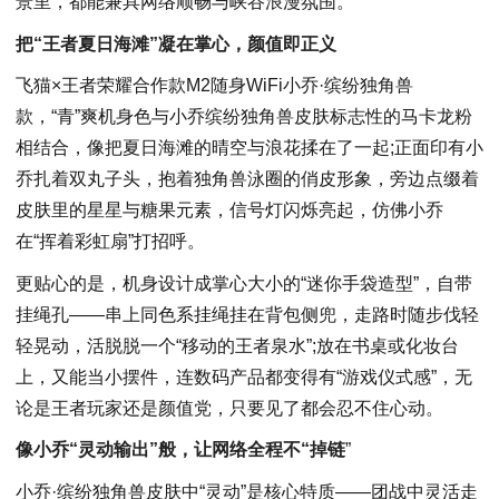
景里，都能兼具网络顺畅与峡谷浪漫氛围。
把“王者夏日海滩”凝在掌心，颜值即正义
飞猫×王者荣耀合作款M2随身WiFi小乔·缤纷独角兽
款，“青”爽机身色与小乔缤纷独角兽皮肤标志性的马卡龙粉
相结合，像把夏日海滩的晴空与浪花揉在了一起;正面印有小
乔扎着双丸子头，抱着独角兽泳圈的俏皮形象，旁边点缀着
皮肤里的星星与糖果元素，信号灯闪烁亮起，仿佛小乔
在“挥着彩虹扇”打招呼。
更贴心的是，机身设计成掌心大小的“迷你手袋造型”，自带
挂绳孔——串上同色系挂绳挂在背包侧兜，走路时随步伐轻
轻晃动，活脱脱一个“移动的王者泉水”;放在书桌或化妆台
上，又能当小摆件，连数码产品都变得有“游戏仪式感”，无
论是王者玩家还是颜值党，只要见了都会忍不住心动。
像小乔“灵动输出”般，让网络全程不“掉链
”
小乔·缤纷独角兽皮肤中“灵动”是核心特质——团战中灵活走