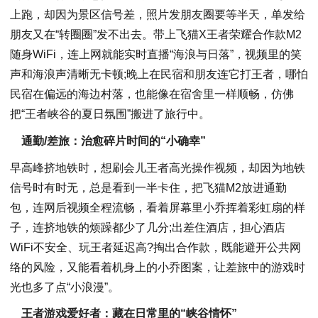
上跑，却因为景区信号差，照片发朋友圈要等半天，单发给
朋友又在“转圈圈”发不出去。带上飞猫X王者荣耀合作款M2
随身WiFi，连上网就能实时直播“海浪与日落”，视频里的笑
声和海浪声清晰无卡顿;晚上在民宿和朋友连它打王者，哪怕
民宿在偏远的海边村落，也能像在宿舍里一样顺畅，仿佛
把“王者峡谷的夏日氛围”搬进了旅行中。
通勤/差旅：治愈碎片时间的“小确幸”
早高峰挤地铁时，想刷会儿王者高光操作视频，却因为地铁
信号时有时无，总是看到一半卡住，把飞猫M2放进通勤
包，连网后视频全程流畅，看着屏幕里小乔挥着彩虹扇的样
子，连挤地铁的烦躁都少了几分;出差住酒店，担心酒店
WiFi不安全、玩王者延迟高?掏出合作款，既能避开公共网
络的风险，又能看着机身上的小乔图案，让差旅中的游戏时
光也多了点“小浪漫”。
王者游戏爱好者：藏在日常里的“峡谷情怀”