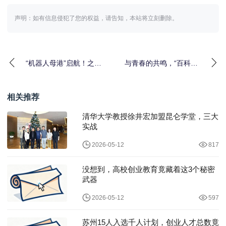
声明：如有信息侵犯了您的权益，请告知，本站将立刻删除。
“机器人母港”启航！之江
与青春的共鸣，“百科校
机器人产业服务港打响
园AI百校行”25年开学季
数贸会当头炮
圆满落幕
相关推荐
清华大学教授徐井宏加盟昆仑学堂，三大
实战
2026-05-12
817
没想到，高校创业教育竟藏着这3个秘密
武器
2026-05-12
597
苏州15人入选千人计划，创业人才总数竟