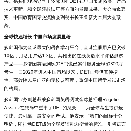
实。嘉宾们现场分享了多邻国和DET在中国市场拓展、产品
技术更新、和全球院校认可等方面的最新成果。大会特邀嘉
宾、中国教育国际交流协会副秘书长王鲁新为本届大会致
辞。
全球快速增长 中国市场发展显著
多邻国作为全球最大的语言学习平台，全球注册用户已突破
10亿，月活用户达1.3亿。其推出的在线英语水平评估测试
产品——多邻国英语测试(DET)也已累计服务全球超300万
考生。自2020年进入中国市场以来，DET正凭借其便捷
性、高效性以及广泛的院校认可度，重塑中国留学考试市场
的格局。
多邻国业务副总裁兼多邻国英语测试全球总经理Rogelio
Alvarez在致辞中重申了DET的愿景——为全球考生提供最
便捷、最可靠、最安全的考试。他表示：“我们的目标十分
明确，即推动DET成为全球英语能力衡量的标准，引领语言