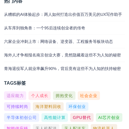
热门内容
从糟糕的AI体验起步：两人如何打造出价值百万美元的UX写作助手
从车库到独角兽：一个95后连续创业者的传奇
六家企业冲刺上市：网络设备、逆变器、工程服务等板块动态
海外人才争相报名南京创业大赛，竟然隐藏着这些不为人知的秘密
青海退役军人就业率飙升90%，背后竟有这些不为人知的扶持秘密
TAGS标签
适应能力
个人成长
拥抱变化
社会企业
可持续时尚
海洋塑料回收
环保创业
半导体初创公司
高性能计算
GPU替代
AI芯片创业
智能供应链
无人机配送
无人配送车
物流机器人