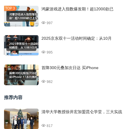
鸿蒙游戏进入指数爆发期！超12000款已
997
2025京东双十一活动时间确定：从10月
995
首降300元叠加次日达 买iPhone
982
推荐内容
清华大学教授徐井宏加盟昆仑学堂，三大实战
817