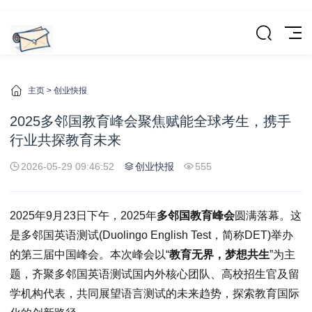
主页
>
创业快报
2025多邻国教育峰会聚焦赋能全球考生，携手
行业共探教育未来
2026-05-29 09:46:52
创业快报
555
2025年9月23日下午，2025年
多邻国教育峰会
圆满落幕。这
是多邻国英语测试(Duolingo English Test，简称DET)举办
的第三届中国峰会。本次峰会以“
教育无界，梦想共生
”为主
题，齐聚多邻国英语测试国内外核心团队、高校招生官及留
学机构代表，共同展望语言测试的未来趋势，探索教育国际