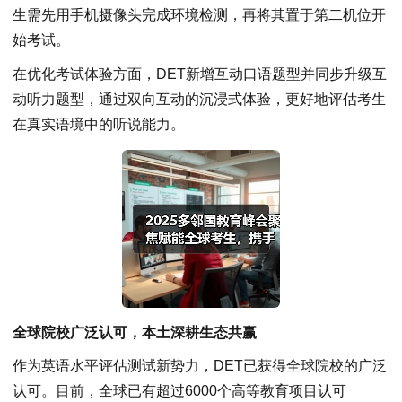
生需先用手机摄像头完成环境检测，再将其置于第二机位开
始考试。
在优化考试体验方面，DET新增互动口语题型并同步升级互
动听力题型，通过双向互动的沉浸式体验，更好地评估考生
在真实语境中的听说能力。
全球院校广泛认可，本土深耕生态共赢
作为英语水平评估测试新势力，DET已获得全球院校的广泛
认可。目前，全球已有超过6000个高等教育项目认可