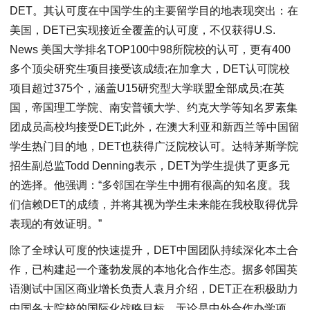
DET。其认可度在中国学生的主要留学目的地表现突出：在
美国，DET已实现接近全覆盖的认可度，不仅获得U.S.
News 美国大学排名TOP100中98所院校的认可，更有400
多个顶尖研究生项目接受该成绩;在加拿大，DET认可院校
项目超过375个，涵盖U15研究型大学联盟全部成员;在英
国，帝国理工学院、南安普顿大学、约克大学等知名罗素集
团成员高校均接受DET;此外，在澳大利亚和新西兰等中国留
学生热门目的地，DET也获得广泛院校认可。达特茅斯学院
招生副总监Todd Denning表示，DET为学生提供了更多元
的选择。他强调：“多邻国在学生中拥有很高的知名度。我
们信赖DET的成绩，并将其视为学生未来能在我校取得优异
表现的有效证明。”
除了全球认可度的快速提升，DET中国团队持续深化本土合
作，已构建起一个蓬勃发展的本地化合作生态。据多邻国英
语测试中国区商业增长负责人袁月介绍，DET正在积极助力
中国各大院校的国际化战略目标。无论是中外合作办学项