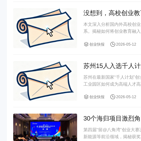
没想到，高校创业教
本文深入分析国内外高校创业
系。揭秘如何将创业教育融入
创业快报
2026-05-12
苏州15人入选千人
苏州在最新国家“千人计划”
工业园区如何成为高端人才高地
创业快报
2026-05-12
30个海归项目激烈
第四届“留@八角湾”创业大
新能源等前沿领域，揭秘获奖