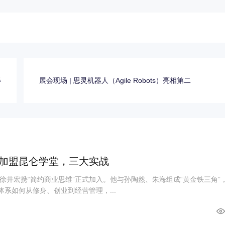
得
展会现场 | 思灵机器人（Agile Robots）亮相第二
加盟昆仑学堂，三大实战
徐井宏携“简约商业思维”正式加入。他与孙陶然、朱海组成“黄金铁三角”
体系如何从修身、创业到经营管理，...