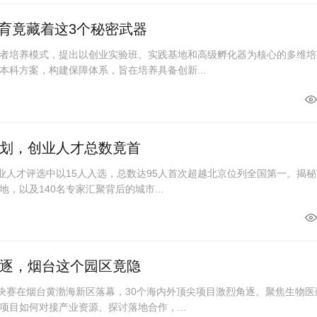
育竟藏着这3个秘密武器
者培养模式，提出以创业实验班、实践基地和高级孵化器为核心的多维培
本科方案，构建保障体系，旨在培养具备创新...
计划，创业人才总数竟首
创业人才评选中以15人入选，总数达95人首次超越北京位列全国第一。揭
，以及140名专家汇聚背后的城市...
角逐，烟台这个园区竟隐
赛决赛在烟台黄渤海新区落幕，30个海内外顶尖项目激烈角逐。聚焦生物医
项目如何对接产业资源、探讨落地合作，...