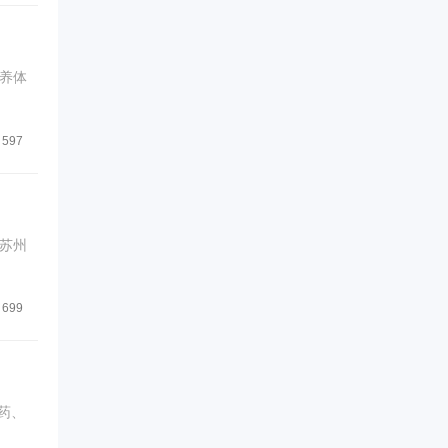
养体
597
秘苏州
699
药、