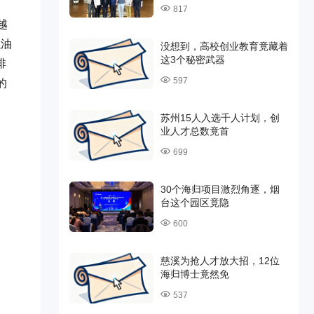
817
越
以油
没想到，高校创业教育竟藏着
这3个秘密武器
排
597
的
苏州15人入选千人计划，创
业人才总数竟首
699
30个海归项目激烈角逐，烟
台这个园区竟隐
600
慈溪为抢人才放大招，12位
海归博士竟然免
537