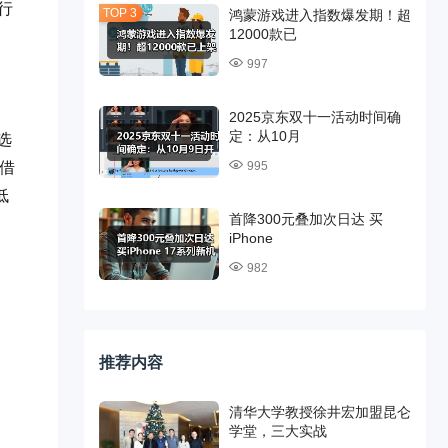
行
鸿蒙游戏进入指数爆发期！超
12000款已
997
2025京东双十一活动时间确
定：从10月
选
995
借
低
首降300元叠加次日达 买
iPhone
982
推荐内容
清华大学教授徐井宏加盟昆仑
学堂，三大实战