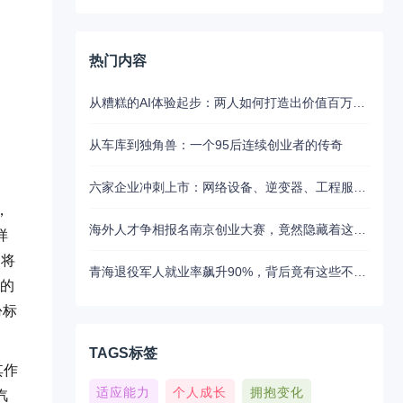
热门内容
从糟糕的AI体验起步：两人如何打造出价值百万美元的UX写作助手
从车库到独角兽：一个95后连续创业者的传奇
六家企业冲刺上市：网络设备、逆变器、工程服务等板块动态
，
海外人才争相报名南京创业大赛，竟然隐藏着这些不为人知的秘密
样
更将
青海退役军人就业率飙升90%，背后竟有这些不为人知的扶持秘密
单的
份标
TAGS标签
其作
适应能力
个人成长
拥抱变化
汽