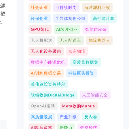
能源
社会企业
可持续时尚
海洋塑料回收
重塑
环保创业
半导体初创公司
高性能计算
景。
GPU替代
AI芯片创业
智能供应链
无人机配送
无人配送车
物流机器人
无人化设备采购
京东物流
数据中心能源危机
高质量数据集
AI训练数据交易
科技巨头投资
英伟达投资英特尔
软银收购DigitalBridge
人工智能安全
OpenAI招聘
Meta收购Manus
高质量发展
产业升级
反内卷
AI科技叙事
新势力
低空经济