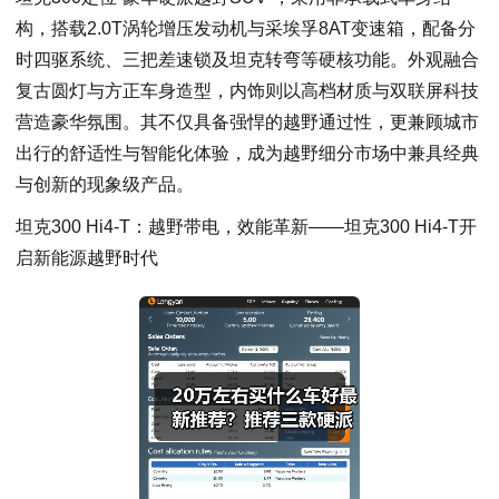
构，搭载2.0T涡轮增压发动机与采埃孚8AT变速箱，配备分
时四驱系统、三把差速锁及坦克转弯等硬核功能。外观融合
复古圆灯与方正车身造型，内饰则以高档材质与双联屏科技
营造豪华氛围。其不仅具备强悍的越野通过性，更兼顾城市
出行的舒适性与智能化体验，成为越野细分市场中兼具经典
与创新的现象级产品。
坦克300 Hi4-T：越野带电，效能革新——坦克300 Hi4-T开
启新能源越野时代