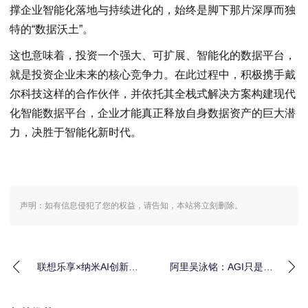
撑企业智能化落地与持续进化的，始终是脚下那片深厚而独
特的“数据沃土”。
这也意味着，投资一个强大、可扩展、智能化的数据平台，
就是投资企业未来的核心竞争力。在此过程中，积极携手戴
尔科技这样的合作伙伴，并依托其全栈式解决方案构建现代
化智能数据平台，企业才能真正释放自身数据资产的巨大潜
力，决胜于智能化新时代。
声明：如有信息侵犯了您的权益，请告知，本站将立刻删除。
联想乐享×纳米AI创新合
阿里吴泳铭：AGI只是起
作，探索智能体生态协
点，超级人工智能ASI才
同新范式
是终极目标