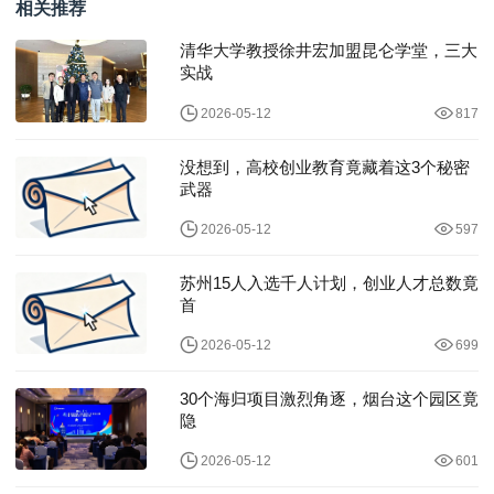
相关推荐
清华大学教授徐井宏加盟昆仑学堂，三大
实战
2026-05-12
817
没想到，高校创业教育竟藏着这3个秘密
武器
2026-05-12
597
苏州15人入选千人计划，创业人才总数竟
首
2026-05-12
699
30个海归项目激烈角逐，烟台这个园区竟
隐
2026-05-12
601