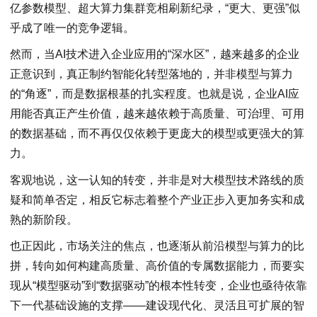
亿参数模型、超大算力集群竞相刷新纪录，“更大、更强”似
乎成了唯一的竞争逻辑。
然而，当AI技术进入企业应用的“深水区”，越来越多的企业
正意识到，真正制约智能化转型落地的，并非模型与算力
的“角逐”，而是数据根基的扎实程度。也就是说，企业AI应
用能否真正产生价值，越来越依赖于高质量、可治理、可用
的数据基础，而不再仅仅依赖于更庞大的模型或更强大的算
力。
客观地说，这一认知的转变，并非是对大模型技术路线的质
疑和简单否定，相反它标志着整个产业正步入更加务实和成
熟的新阶段。
也正因此，市场关注的焦点，也逐渐从前沿模型与算力的比
拼，转向如何构建高质量、高价值的专属数据能力，而要实
现从“模型驱动”到“数据驱动”的根本性转变，企业也亟待依靠
下一代基础设施的支撑——建设现代化、灵活且可扩展的智