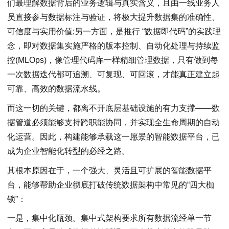
们最理解数据背后的业务逻辑与真实含义，且由一线业务人
员直接参与数据标注与验证，将极大提升数据集的准确性、
可信度与实用价值;另一方面，是推行 “数据即代码”的实践理
念，即对数据集实施严格的版本控制、自动化处理与持续监
控(MLOps)，像管理代码库一样精细管理数据，只有做到每
一次数据迭代都可追溯、可复现、可回滚，才能真正建立起
可靠、高效的数据流水线。
而这一切的关键，都离不开底层基础设施的有力支撑——数
据管道必须能够支持跨职能协同，并实现全生命周期的自动
化运营。因此，构建能够承载这一愿景的智能数据平台，已
成为企业智能化转型的必经之路。
其根本原因在于，一个强大、灵活且可扩展的智能数据平
台，能够帮助企业彻底打破传统数据架构中常见的“四大枷
锁”：
一是，集中化瓶颈。集中式架构要求所有数据流经单一节