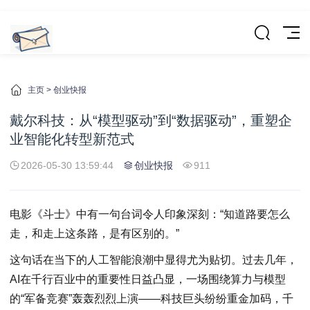
主页
>
创业快报
戴尔科技：从“模型驱动”到“数据驱动”，重塑企
业智能化转型新范式
2026-05-30 13:59:44
创业快报
911
电影《斗士》中有一句台词令人印象深刻：“知道路要怎么
走，和走上这条路，是有区别的。”
这句话在当下的人工智能浪潮中显得尤为贴切。过去几年，
AI在千行百业中的重要性日益凸显，一场围绕算力与模型
的“军备竞赛”轰轰烈烈上演——科技巨头纷纷重金加码，千