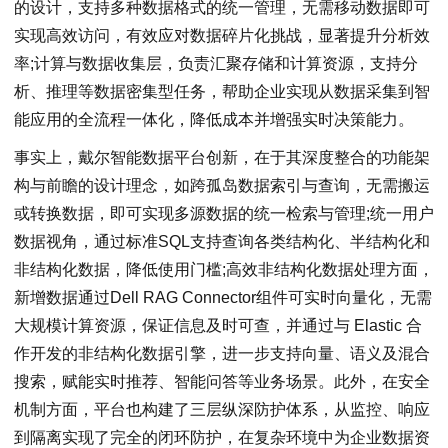
的设计，支持多种数据格式的统一管理，无需移动数据即可
实现高效访问，有效应对数据碎片化挑战，显著提升分析效
率;计算与数据收集层，负责汇聚存储和计算资源，支持分
析、推理等数据密集型任务，帮助企业实现从数据采集到智
能应用的全流程一体化，降低成本并增强实时决策能力。
事实上，戴尔智能数据平台创新，在于其深度整合的功能架
构与前瞻的设计理念，如跨孤岛数据索引与查询，无需搬运
或转换数据，即可实现多源数据的统一检索与管理;统一用户
数据视角，通过标准SQL支持查询各类结构化、半结构化和
非结构化数据，降低使用门槛;高效非结构化数据处理方面，
新增数据通过Dell RAG Connector组件可实时向量化，无需
大规模计算资源，保证信息及时可查，并通过与 Elastic 合
作开发的非结构化数据引擎，进一步支持向量、语义及混合
搜索，赋能实时推荐、智能问答等业务场景。此外，在安全
机制方面，平台也构建了三层纵深防护体系，从监控、响应
到隔离实现了完全的闭环防护，在复杂环境中为企业数据资