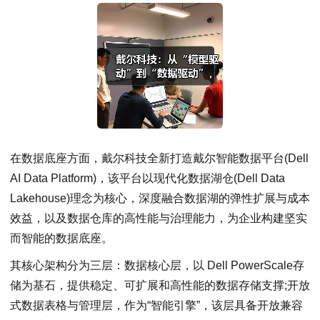
在数据底座方面，戴尔科技全新打造戴尔智能数据平台(Dell
AI Data Platform)，该平台以现代化数据湖仓(Dell Data
Lakehouse)理念为核心，深度融合数据湖的弹性扩展与成本
效益，以及数据仓库的高性能与治理能力，为企业构建坚实
而智能的数据底座。
其核心架构分为三层：数据核心层，以 Dell PowerScale存
储为基石，提供稳定、可扩展和高性能的数据存储支撑;开放
式数据表格与管理层，作为“智能引擎”，该层具备开放兼容