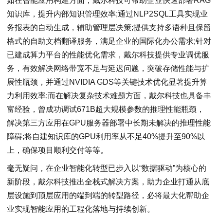
如在智能应用构建方面，戴尔科技可帮助企业快速部署RAG
知识库，提升内部知识管理效率;通过NLP2SQL工具实现业
务报表的自动生成，辅助管理层决策;提供支持多语种且保留
格式的自助文档翻译服务，满足企业的国际化办公需求;针对
已建成算力平台的性能优化需求，戴尔科技提供专业调优服
务，有效解决网络带宽不足与延迟问题，突破存储性能与扩
展性瓶颈，并通过NVIDIA GDS等关键技术优化显著提升算
力利用效率;而在解决复杂技术难题方面，戴尔科技也具备丰
富经验，曾成功调试671B超大规模参数的推理性能瓶颈，
解决第三方应用在GPU服务器部署中长期未解决的推理性能
障碍;将自建知识库的GPU利用率从不足40%提升至90%以
上，确保项目顺利交付等等。
毫无疑问，在企业智能化转型已步入以“数据驱动”为核心的
新阶段，戴尔科技推出全栈式解决方案，助力企业打通从底
层设施到顶层应用的端到端的转型路径，必将最大化帮助企
业实现智能应用的工程化落地与持续创新。