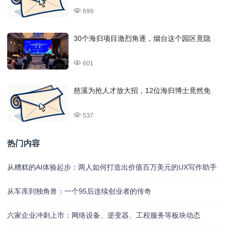
699
30个海归项目激烈角逐，烟台这个园区竟隐
601
慈溪为抢人才放大招，12位海归博士竟然免
537
热门内容
从糟糕的AI体验起步：两人如何打造出价值百万美元的UX写作助手
从车库到独角兽：一个95后连续创业者的传奇
六家企业冲刺上市：网络设备、逆变器、工程服务等板块动态