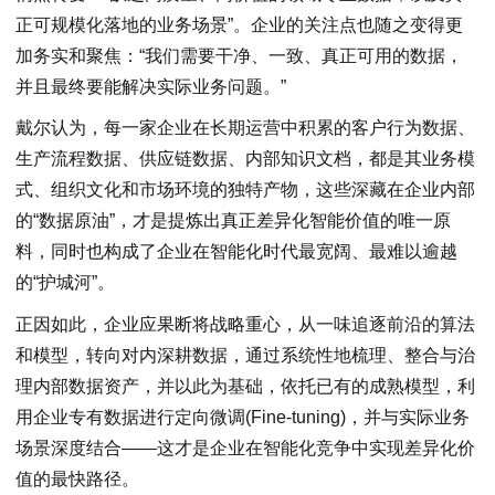
正可规模化落地的业务场景”。企业的关注点也随之变得更
加务实和聚焦：“我们需要干净、一致、真正可用的数据，
并且最终要能解决实际业务问题。”
戴尔认为，每一家企业在长期运营中积累的客户行为数据、
生产流程数据、供应链数据、内部知识文档，都是其业务模
式、组织文化和市场环境的独特产物，这些深藏在企业内部
的“数据原油”，才是提炼出真正差异化智能价值的唯一原
料，同时也构成了企业在智能化时代最宽阔、最难以逾越
的“护城河”。
正因如此，企业应果断将战略重心，从一味追逐前沿的算法
和模型，转向对内深耕数据，通过系统性地梳理、整合与治
理内部数据资产，并以此为基础，依托已有的成熟模型，利
用企业专有数据进行定向微调(Fine-tuning)，并与实际业务
场景深度结合——这才是企业在智能化竞争中实现差异化价
值的最快路径。