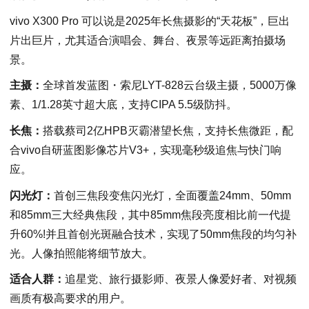
vivo X300 Pro 可以说是2025年长焦摄影的“天花板”，巨出
片出巨片，尤其适合演唱会、舞台、夜景等远距离拍摄场
景。
主摄：
全球首发蓝图・索尼LYT-828云台级主摄，5000万像
素、1/1.28英寸超大底，支持CIPA 5.5级防抖。
长焦：
搭载蔡司2亿HPB灭霸潜望长焦，支持长焦微距，配
合vivo自研蓝图影像芯片V3+，实现毫秒级追焦与快门响
应。
闪光灯：
首创三焦段变焦闪光灯，全面覆盖24mm、50mm
和85mm三大经典焦段，其中85mm焦段亮度相比前一代提
升60%!并且首创光斑融合技术，实现了50mm焦段的均匀补
光。人像拍照能将细节放大。
适合人群：
追星党、旅行摄影师、夜景人像爱好者、对视频
画质有极高要求的用户。