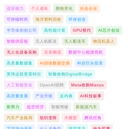
适应能力
个人成长
拥抱变化
社会企业
可持续时尚
海洋塑料回收
环保创业
半导体初创公司
高性能计算
GPU替代
AI芯片创业
智能供应链
无人机配送
无人配送车
物流机器人
无人化设备采购
京东物流
数据中心能源危机
高质量数据集
AI训练数据交易
科技巨头投资
英伟达投资英特尔
软银收购DigitalBridge
人工智能安全
OpenAI招聘
Meta收购Manus
高质量发展
产业升级
反内卷
AI科技叙事
新势力
低空经济
智能驾驶
新能源汽车
汽车产业格局
组织变阵
大模型
腾讯挖角
字节跳动涨薪
AI人才争夺
国产算力
华为昇腾