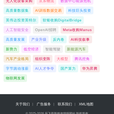
无人化设备采购
京东物流
数据中心能源危机
高质量数据集
AI训练数据交易
科技巨头投资
英伟达投资英特尔
软银收购DigitalBridge
人工智能安全
OpenAI招聘
Meta收购Manus
高质量发展
产业升级
反内卷
AI科技叙事
新势力
低空经济
智能驾驶
新能源汽车
汽车产业格局
组织变阵
大模型
腾讯挖角
字节跳动涨薪
AI人才争夺
国产算力
华为昇腾
物联网发展
关于我们
广告服务
联系我们
XML地图
© 2025-2026 辰飞雨新媒体情报驿站 版权所有