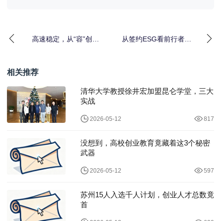
高速稳定，从“容”创作
从签约ESG看前行者的
索尼发布CFexpress 4.0
电竞野心：不止是外
设，更是“情绪伙伴”
相关推荐
清华大学教授徐井宏加盟昆仑学堂，三大
实战
2026-05-12
817
没想到，高校创业教育竟藏着这3个秘密
武器
2026-05-12
597
苏州15人入选千人计划，创业人才总数竟
首