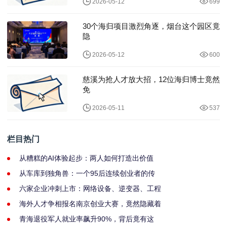
2026-05-12
699
30个海归项目激烈角逐，烟台这个园区竟
隐
2026-05-12
600
慈溪为抢人才放大招，12位海归博士竟然
免
2026-05-11
537
栏目热门
从糟糕的AI体验起步：两人如何打造出价值
从车库到独角兽：一个95后连续创业者的传
六家企业冲刺上市：网络设备、逆变器、工程
海外人才争相报名南京创业大赛，竟然隐藏着
青海退役军人就业率飙升90%，背后竟有这