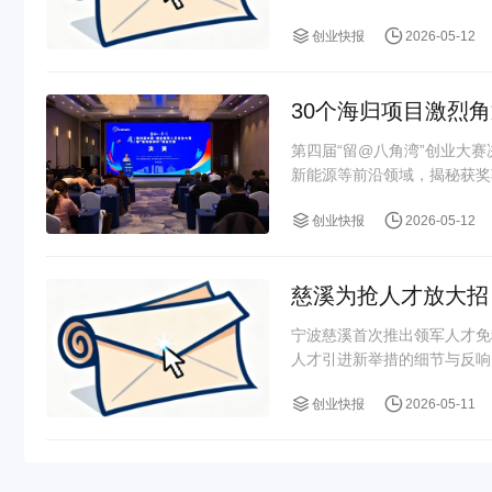
创业快报
2026-05-12
30个海归项目激烈
第四届“留@八角湾”创业大
新能源等前沿领域，揭秘获奖
创业快报
2026-05-12
慈溪为抢人才放大招
宁波慈溪首次推出领军人才免
人才引进新举措的细节与反响
创业快报
2026-05-11