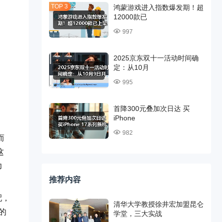
鸿蒙游戏进入指数爆发期！超
12000款已
997
2025京东双十一活动时间确
定：从10月
995
首降300元叠加次日达 买
iPhone
982
而
这
力
推荐内容
配，
清华大学教授徐井宏加盟昆仑
的
学堂，三大实战