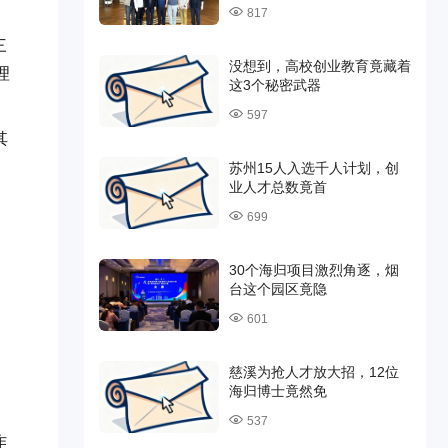
817
三
没想到，高校创业教育竟藏着
理
这3个秘密武器
597
其
苏州15人入选千人计划，创
业人才总数竟首
699
30个海归项目激烈角逐，烟
台这个园区竟隐
601
慈溪为抢人才放大招，12位
海归博士竟然免
537
作