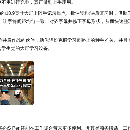
，也不用进行充电，真正做到上手即用。
0 Lite的10.9英寸大屏上随手记录重点、批注资料;课后复习时，借助
条、让字符间距均匀一致、对齐字母并修正字母形状，从而快速整
就如同有一位并肩作战的伙伴，助你轻松克服学习道路上的种种难关。并且
适合学生党的大屏学习设备。
配备的S Pen还能在工作场合带来更多便利。尤其是商务谈话、工