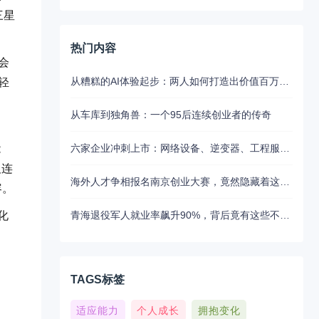
三星
热门内容
会
从糟糕的AI体验起步：两人如何打造出价值百万美元的UX写作助手
轻
从车库到独角兽：一个95后连续创业者的传奇
六家企业冲刺上市：网络设备、逆变器、工程服务等板块动态
能
及连
海外人才争相报名南京创业大赛，竟然隐藏着这些不为人知的秘密
容。
化
青海退役军人就业率飙升90%，背后竟有这些不为人知的扶持秘密
TAGS标签
适应能力
个人成长
拥抱变化