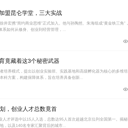
加盟昆仑学堂，三大实战
徐井宏携“简约商业思维”正式加入。他与孙陶然、朱海组成“黄金铁三角”
体系如何从修身、创业到经营管理，...
育竟藏着这3个秘密武器
者培养模式，提出以创业实验班、实践基地和高级孵化器为核心的多维培
本科方案，构建保障体系，旨在培养具备创新...
计划，创业人才总数竟首
创业人才评选中以15人入选，总数达95人首次超越北京位列全国第一。揭
，以及140名专家汇聚背后的城市...