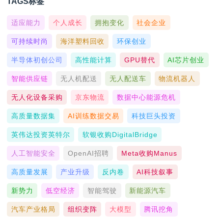
TAGS标签
适应能力
个人成长
拥抱变化
社会企业
可持续时尚
海洋塑料回收
环保创业
半导体初创公司
高性能计算
GPU替代
AI芯片创业
智能供应链
无人机配送
无人配送车
物流机器人
无人化设备采购
京东物流
数据中心能源危机
高质量数据集
AI训练数据交易
科技巨头投资
英伟达投资英特尔
软银收购DigitalBridge
人工智能安全
OpenAI招聘
Meta收购Manus
高质量发展
产业升级
反内卷
AI科技叙事
新势力
低空经济
智能驾驶
新能源汽车
汽车产业格局
组织变阵
大模型
腾讯挖角