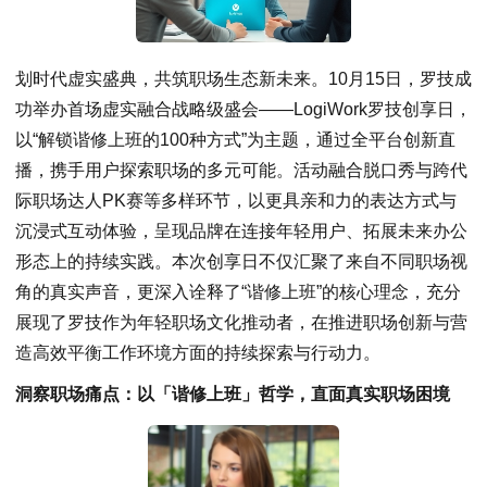
划时代虚实盛典，共筑职场生态新未来。10月15日，罗技成
功举办首场虚实融合战略级盛会——LogiWork罗技创享日，
以“解锁谐修上班的100种方式”为主题，通过全平台创新直
播，携手用户探索职场的多元可能。活动融合脱口秀与跨代
际职场达人PK赛等多样环节，以更具亲和力的表达方式与
沉浸式互动体验，呈现品牌在连接年轻用户、拓展未来办公
形态上的持续实践。本次创享日不仅汇聚了来自不同职场视
角的真实声音，更深入诠释了“谐修上班”的核心理念，充分
展现了罗技作为年轻职场文化推动者，在推进职场创新与营
造高效平衡工作环境方面的持续探索与行动力。
洞察职场痛点：以「谐修
上班
」哲学，直面真实职场困境