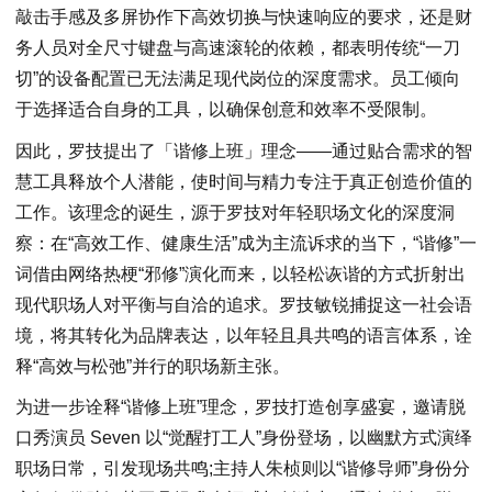
敲击手感及多屏协作下高效切换与快速响应的要求，还是财
务人员对全尺寸键盘与高速滚轮的依赖，都表明传统“一刀
切”的设备配置已无法满足现代岗位的深度需求。员工倾向
于选择适合自身的工具，以确保创意和效率不受限制。
因此，罗技提出了「谐修上班」理念——通过贴合需求的智
慧工具释放个人潜能，使时间与精力专注于真正创造价值的
工作。该理念的诞生，源于罗技对年轻职场文化的深度洞
察：在“高效工作、健康生活”成为主流诉求的当下，“谐修”一
词借由网络热梗“邪修”演化而来，以轻松诙谐的方式折射出
现代职场人对平衡与自洽的追求。罗技敏锐捕捉这一社会语
境，将其转化为品牌表达，以年轻且具共鸣的语言体系，诠
释“高效与松弛”并行的职场新主张。
为进一步诠释“谐修上班”理念，罗技打造创享盛宴，邀请脱
口秀演员 Seven 以“觉醒打工人”身份登场，以幽默方式演绎
职场日常，引发现场共鸣;主持人朱桢则以“谐修导师”身份分