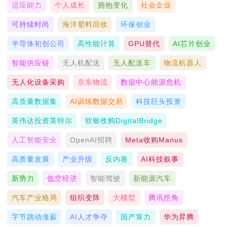
适应能力
个人成长
拥抱变化
社会企业
可持续时尚
海洋塑料回收
环保创业
半导体初创公司
高性能计算
GPU替代
AI芯片创业
智能供应链
无人机配送
无人配送车
物流机器人
无人化设备采购
京东物流
数据中心能源危机
高质量数据集
AI训练数据交易
科技巨头投资
英伟达投资英特尔
软银收购DigitalBridge
人工智能安全
OpenAI招聘
Meta收购Manus
高质量发展
产业升级
反内卷
AI科技叙事
新势力
低空经济
智能驾驶
新能源汽车
汽车产业格局
组织变阵
大模型
腾讯挖角
字节跳动涨薪
AI人才争夺
国产算力
华为昇腾