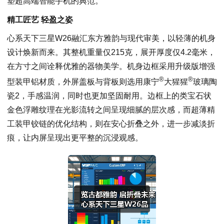
塑超高端智能手机的典范。
精工
匠
艺
轻盈之姿
心系天下三星W26融汇东方雅韵与现代审美，以轻薄的机身
设计焕新而来。其整机重量仅215克，展开厚度仅4.2毫米，
在方寸之间诠释优雅的器物美学。机身边框采用升级版增强
®
®
型装甲铝材质，外屏盖板与背板则选用康宁
大猩猩
玻璃陶
瓷2，手感温润，同时也更加坚固耐用。边框上的类宝石状
金色浮雕纹理在光影流转之间呈现细腻的层次感，而超薄精
工装甲铰链的优化结构，则在安心折叠之外，进一步减淡折
痕，让内屏呈现出更平整的沉浸观感。