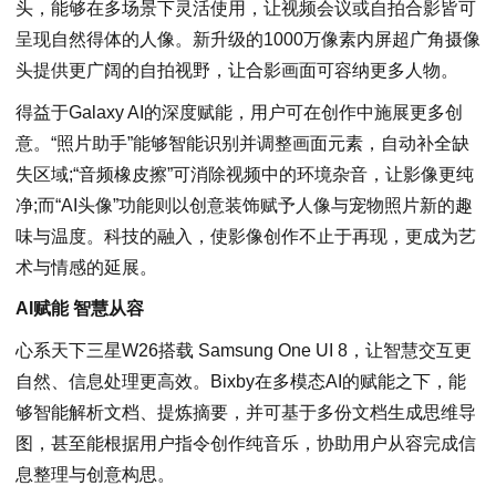
头，能够在多场景下灵活使用，让视频会议或自拍合影皆可
呈现自然得体的人像。新升级的1000万像素内屏超广角摄像
头提供更广阔的自拍视野，让合影画面可容纳更多人物。
得益于Galaxy AI的深度赋能，用户可在创作中施展更多创
意。“照片助手”能够智能识别并调整画面元素，自动补全缺
失区域;“音频橡皮擦”可消除视频中的环境杂音，让影像更纯
净;而“AI头像”功能则以创意装饰赋予人像与宠物照片新的趣
味与温度。科技的融入，使影像创作不止于再现，更成为艺
术与情感的延展。
AI
赋能
智慧从容
心系天下三星W26搭载 Samsung One UI 8，让智慧交互更
自然、信息处理更高效。Bixby在多模态AI的赋能之下，能
够智能解析文档、提炼摘要，并可基于多份文档生成思维导
图，甚至能根据用户指令创作纯音乐，协助用户从容完成信
息整理与创意构思。