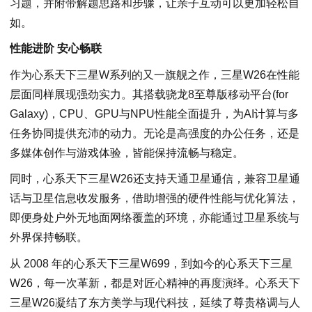
习题，并附带解题思路和步骤，让亲子互动可以更加轻松自
如。
性能进阶
安心
畅联
作为心系天下三星W系列的又一旗舰之作，三星W26在性能
层面同样展现强劲实力。其搭载骁龙8至尊版移动平台(for
Galaxy)，CPU、GPU与NPU性能全面提升，为AI计算与多
任务协同提供充沛的动力。无论是高强度的办公任务，还是
多媒体创作与游戏体验，皆能保持流畅与稳定。
同时，心系天下三星W26还支持天通卫星通信，兼容卫星通
话与卫星信息收发服务，借助增强的硬件性能与优化算法，
即便身处户外无地面网络覆盖的环境，亦能通过卫星系统与
外界保持畅联。
从 2008 年的心系天下三星W699，到如今的心系天下三星
W26，每一次革新，都是对匠心精神的再度演绎。心系天下
三星W26凝结了东方美学与现代科技，延续了尊贵格调与人