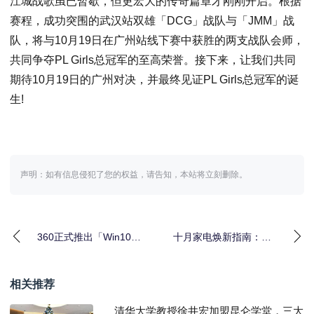
江城战歌虽已暂歇，但更宏大的传奇篇章才刚刚开启。根据
赛程，成功突围的武汉站双雄「DCG」战队与「JMM」战
队，将与10月19日在广州站线下赛中获胜的两支战队会师，
共同争夺PL Girls总冠军的至高荣誉。接下来，让我们共同
期待10月19日的广州对决，并最终见证PL Girls总冠军的诞
生!
声明：如有信息侵犯了您的权益，请告知，本站将立刻删除。
360正式推出「Win10盾
十月家电焕新指南：三
甲」，为Windows 10系
星115英寸Neo QLED
统
4K QN
相关推荐
清华大学教授徐井宏加盟昆仑学堂，三大