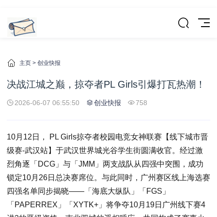
主页
>
创业快报
决战江城之巅，掠夺者PL Girls引爆打瓦热潮！
2026-06-07 06:55:50
创业快报
758
10月12日， PL Girls掠夺者校园电竞女神联赛【线下城市晋
级赛-武汉站】于武汉世界城光谷学生街圆满收官。经过激
烈角逐「DCG」与「JMM」两支战队从四强中突围，成功
锁定10月26日总决赛席位。与此同时，广州赛区线上海选赛
四强名单同步揭晓——「海底大纵队」「FGS」
「PAPERREX」「XYTK+」将争夺10月19日广州线下赛4