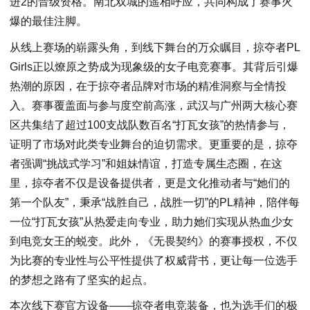
进2的晋级资格。南北双城的遥相呼应，共同构成了赛事火
爆的最佳注脚。
从线上赛场的崭露头角，到线下舞台的万众瞩目，掠夺者PL
Girls正以燎原之势成为现象级的女子电竞赛事。其背后引爆
热潮的原因，在于掠夺者品牌对市场的精准洞察与全情投
入。赛事覆盖面与参与度空前高涨，武汉与广州两大核心赛
区共集结了超过100支战队数百名“打瓦女孩”的热情参与，
证明了市场对此类专业舞台的迫切需求。更重要的是，掠夺
者强调“挑战式学习”和姐妹情谊，打造专属生态圈，在这
里，掠夺者不仅是设备提供者，更是文化推动者与“她们的
第一个队友”，秉承“战胜自己，战胜一切”的PL精神，陪伴每
一位“打瓦女孩”从热爱走向专业，助力她们实现从热血少女
到电竞女王的蜕变。此外，《无畏契约》的赛事授权，不仅
为比赛的专业性与公平性提供了权威背书，更让每一位选手
的梦想之路有了坚实的起点。
本次线下赛官方设备——掠夺者电竞装备，也为选手们的极