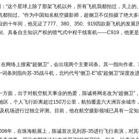
超侧卫提到：“这个星球上除了那架飞机以外，所有飞机我都拍过，天上的
机都拍过。”作为中国知名航空摄影师，超侧卫不仅拍摄了绝大多
十年间，他见证了777、380、350、919四款新飞机的发展
、具备自主知识产权的喷气式中程干线客机——C919，他更
。在网络上搜索“超侧卫”，会出现两个主要词条。其一指向作者、
词条则指向苏-35战斗机，北约代号“侧卫-E”或“超侧卫”深度改
方面，出于对航空航天事业的热爱，陈诚将网名改为“超侧卫”
地区，个人飞行距离超过150万公里，航拍覆盖六大洲百余城市
公司及机场进行过独立评测。目前，他在航空摄影领域已具有一定知
006年，在珠海航展上，陈诚首次见到苏-35进行飞行表演，对其