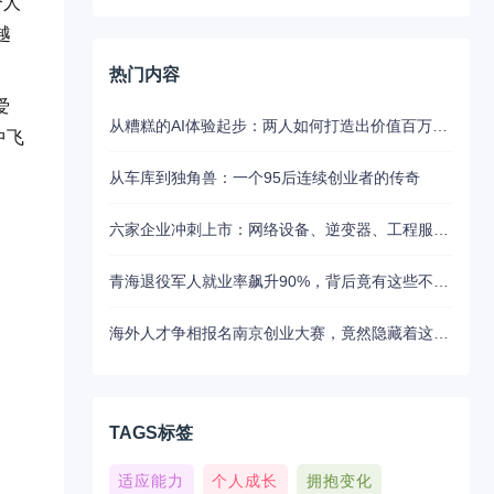
个人
越
热门内容
爱
从糟糕的AI体验起步：两人如何打造出价值百万美元的UX写作助手
中飞
从车库到独角兽：一个95后连续创业者的传奇
六家企业冲刺上市：网络设备、逆变器、工程服务等板块动态
青海退役军人就业率飙升90%，背后竟有这些不为人知的扶持秘密
海外人才争相报名南京创业大赛，竟然隐藏着这些不为人知的秘密
TAGS标签
适应能力
个人成长
拥抱变化