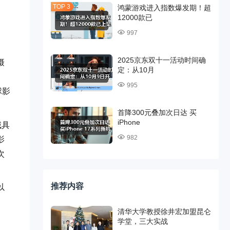
鸿蒙游戏进入指数爆发期！超
12000款已
997
、
2025京东双十一活动时间确
摄
定：从10月
。
995
球影
首降300元叠加次日达 买
iPhone
域具
982
影
次
推荐内容
以
清华大学教授徐井宏加盟昆仑
学堂，三大实战