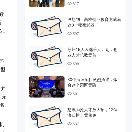
817
、
数
没想到，高校创业教育竟藏着
历
这3个秘密武器
是完
597
苏州15人入选千人计划，创
业人才总数竟首
环
699
进型
30个海归项目激烈角逐，烟
台这个园区竟隐
，并
601
，无
名
慈溪为抢人才放大招，12位
海归博士竟然免
机
537