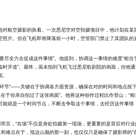
他对航空摄影的执着。一次悉尼空对空拍摄项目中，他计划在某
空照片。但在飞机即将降落前一小时，空管部门禁止了其团队的
要尽全力去促成这件事情”。他提到，协调这一事情的难度“相当
临时开道”。最终，虽未拍到飞机飞过悉尼歌剧院的画面，但他通
面。
环节”——关键在于协调各方面资源，确保在对的时间和地点按
义在于你亲自拍过了这张画面”。他将这种创作过程比作登山：“相
可能就是一个时间节点，不断去争取这个事情，去经历这件事情
师而言，“在场”不仅是身处拍摄第一现场，更重要的是背后对行业
性和难点在于，抵达山巅的那一刻，也仅仅只是确保了摄影师的“