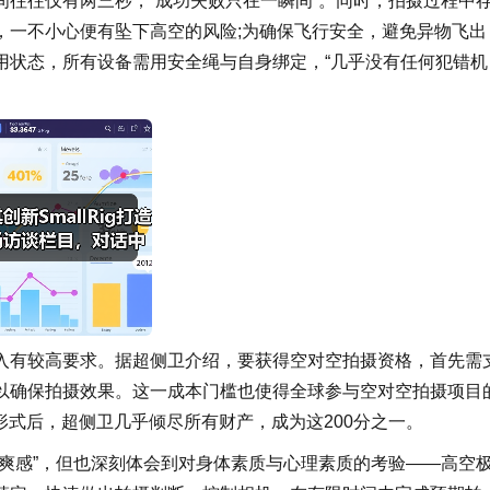
往往仅有两三秒，“成功失败只在一瞬间”。同时，拍摄过程中
，一不小心便有坠下高空的风险;为确保飞行安全，避免异物飞出
用状态，所有设备需用安全绳与自身绑定，“几乎没有任何犯错机
入有较高要求。据超侧卫介绍，要获得空对空拍摄资格，首先需
以确保拍摄效果。这一成本门槛也使得全球参与空对空拍摄项目
一形式后，超侧卫几乎倾尽所有财产，成为这200分之一。
爽感”，但也深刻体会到对身体素质与心理素质的考验——高空