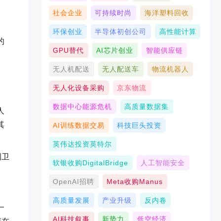
社会企业
可持续时尚
海洋塑料回收
环保创业
半导体初创公司
高性能计算
的
GPU替代
AI芯片创业
智能供应链
无人机配送
无人配送车
物流机器人
无人化设备采购
京东物流
数据中心能源危机
高质量数据集
人
其
AI训练数据交易
科技巨头投资
英伟达投资英特尔
侧卫
软银收购DigitalBridge
人工智能安全
OpenAI招聘
Meta收购Manus
高质量发展
产业升级
反内卷
一
AI科技叙事
新势力
低空经济