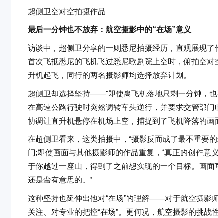
超侧卫空对空拍摄作品
最后一分钟也不放弃：航空摄影中的“在场”意义
访谈中，超侧卫分享的一则悉尼拍摄经历，直观展现了
首次飞抵悉尼的飞机飞过悉尼歌剧院上空时，俯拍空对
升机起飞，同行的两名摄影师均选择放弃计划。
超侧卫却选择坚持——“即使离飞机落地只剩一分钟，也
在高速公路行驶时突然调转车头逆行，并要求交管部门
协调让直升机悬停在机场上空，捕捉到了飞机降落的画
在超侧卫看来，这类拍摄中，“摄影反而成了最不重要的
门;即使画面与其他摄影师的作品重复，“真正的创作意
于你越过一座山，得到了之前想实现的一个目标。画面
还是蛮有意思的。”
这种坚持也延伸出他对“在场”的理解——对于航空摄影
关注、对专业的把控“在场”。更何况，航空摄影的挑战