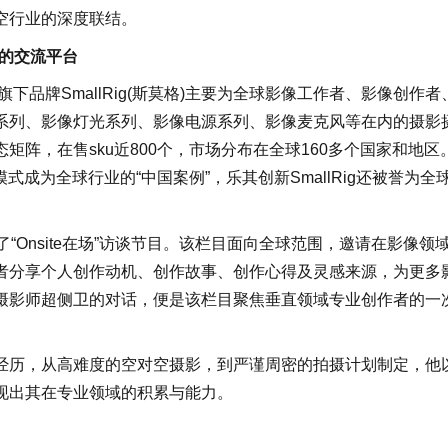
空行业的深度联结。
作者的交流平台
下品牌SmallRig(斯莫格)主要为全球影像工作者、影像创作者
系列、影像灯光系列、影像电源系列、影像麦克风等在内的摄影
阵，在售sku近800个，市场分布在全球160多个国家和地区
式成为全球行业的“中国案例”，乐其创新SmallRig还被誉为全
了“Onsite在场”访谈节目。该栏目面向全球范围，邀请在影像领
者分享个人创作动机、创作故事、创作心得及灵感来源，为更多
摄影师超侧卫的对话，便是该栏目聚焦垂直领域专业创作者的一
经历，从高难度的空对空摄影，到严谨周密的拍摄计划制定，他
现出其在专业领域的积累与能力。