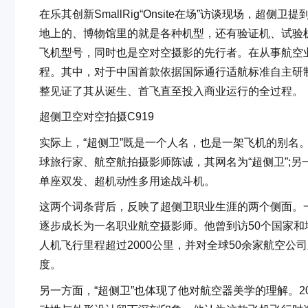
在乐其创新SmallRig“Onsite在场”访谈现场，
地上的、博物馆里的就是各种机型，还有验证机、试验
飞机型号，同时也是空对空摄影的先行者。在从事航空业的
程。其中，对于中国首款依据国际通行适航标准自主研制
整见证了其从诞生、首飞直至投入商业运行的全过程。
超侧卫空对空拍摄C919
实际上，“超侧卫”既是一个人名，也是一架飞机的别名
球旅行家、航空航拍摄影师陈诚，其网名为“超侧卫”;另一
单座双发、超机动性多用途战斗机。
这两个词条背后，反映了超侧卫职业生涯的两个侧面。一
逐步成长为一名职业航空摄影师。他曾到访50个国家和
人机飞行里程超过2000公里，并对全球50余家航空
度。
另一方面，“超侧卫”也体现了他对航空器美学的理解。2