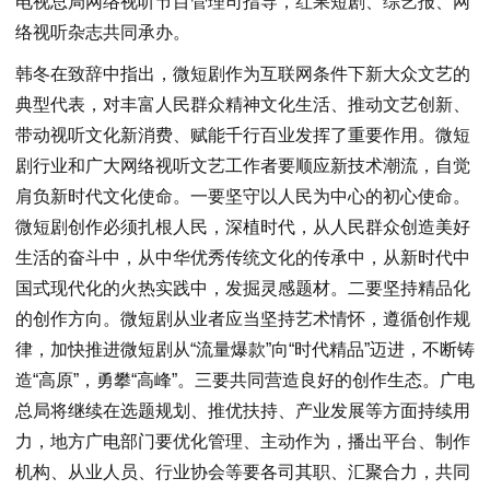
电视总局网络视听节目管理司指导，红果短剧、综艺报、网
络视听杂志共同承办。
韩冬在致辞中指出，微短剧作为互联网条件下新大众文艺的
典型代表，对丰富人民群众精神文化生活、推动文艺创新、
带动视听文化新消费、赋能千行百业发挥了重要作用。微短
剧行业和广大网络视听文艺工作者要顺应新技术潮流，自觉
肩负新时代文化使命。一要坚守以人民为中心的初心使命。
微短剧创作必须扎根人民，深植时代，从人民群众创造美好
生活的奋斗中，从中华优秀传统文化的传承中，从新时代中
国式现代化的火热实践中，发掘灵感题材。二要坚持精品化
的创作方向。微短剧从业者应当坚持艺术情怀，遵循创作规
律，加快推进微短剧从“流量爆款”向“时代精品”迈进，不断铸
造“高原”，勇攀“高峰”。三要共同营造良好的创作生态。广电
总局将继续在选题规划、推优扶持、产业发展等方面持续用
力，地方广电部门要优化管理、主动作为，播出平台、制作
机构、从业人员、行业协会等要各司其职、汇聚合力，共同