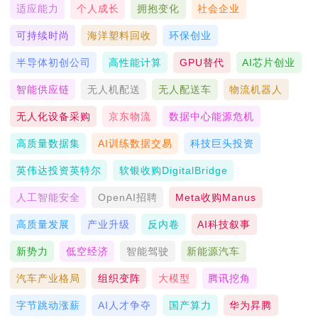
适应能力
个人成长
拥抱变化
社会企业
可持续时尚
海洋塑料回收
环保创业
半导体初创公司
高性能计算
GPU替代
AI芯片创业
智能供应链
无人机配送
无人配送车
物流机器人
无人化设备采购
京东物流
数据中心能源危机
高质量数据集
AI训练数据交易
科技巨头投资
英伟达投资英特尔
软银收购DigitalBridge
人工智能安全
OpenAI招聘
Meta收购Manus
高质量发展
产业升级
反内卷
AI科技叙事
新势力
低空经济
智能驾驶
新能源汽车
汽车产业格局
组织变阵
大模型
腾讯挖角
字节跳动涨薪
AI人才争夺
国产算力
华为昇腾