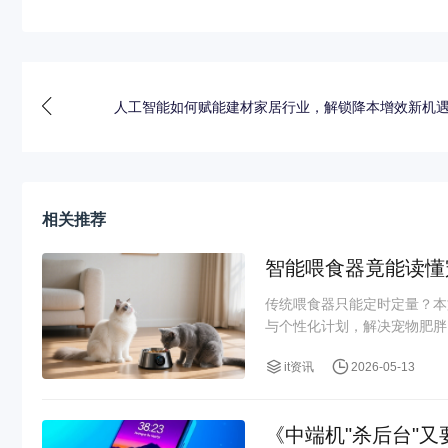
人工智能如何赋能建材家居行业，解锁降本增效新机
相关推荐
智能喂食器竟能读懂
传统喂食器只能定时定量？本
与个性化计划，解决宠物肥胖、
it资讯
2026-05-13
《中端机"杀后台"又