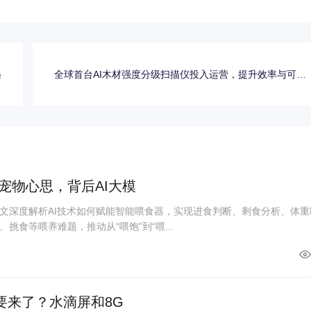
遇
全球首台AI木材强度分级扫描仪投入运营，提升效率与可持
续性
宠物心思，背后AI大模
文深度解析AI技术如何赋能智能喂食器，实现进食判断、剩食分析、体重
挑食等喂养难题，推动从“喂饱”到“喂...
要来了？水滴屏和8G