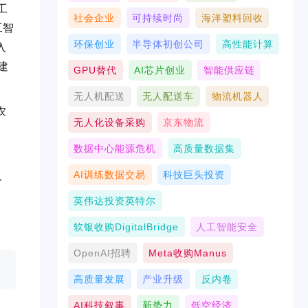
工
社会企业
可持续时尚
海洋塑料回收
工智
环保创业
半导体初创公司
高性能计算
入
建
GPU替代
AI芯片创业
智能供应链
无人机配送
无人配送车
物流机器人
农
无人化设备采购
京东物流
数据中心能源危机
高质量数据集
AI训练数据交易
科技巨头投资
、
英伟达投资英特尔
软银收购DigitalBridge
人工智能安全
OpenAI招聘
Meta收购Manus
高质量发展
产业升级
反内卷
AI科技叙事
新势力
低空经济