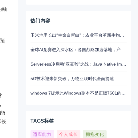
的融
热门内容
。
玉米地里长出“生命白蛋白”：农业平台革新生物制药的未来路径
测预
全球AI竞赛进入深水区：各国战略加速落地，产业融合与算力争夺白热化
Serverless冷启动“亚毫秒”之战：Java Native Image与Python JIT的对决实录
5G技术迎来新突破，万物互联时代全面提速
windows 7提示此Windows副本不是正版7601的问题分析以及解决方法
常
，
还能
TAGS标签
米长
适应能力
个人成长
拥抱变化