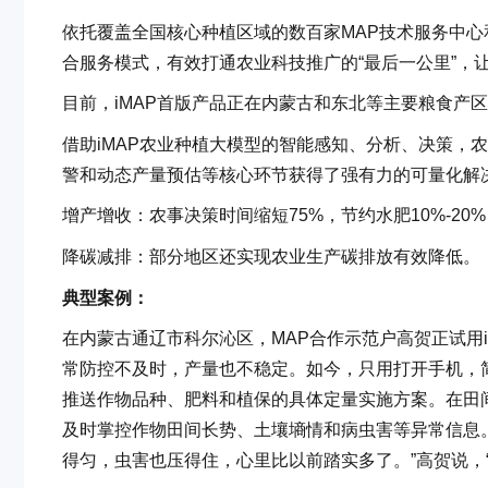
依托覆盖全国核心种植区域的数百家MAP技术服务中心和
合服务模式，有效打通农业科技推广的“最后一公里”，
目前，iMAP首版产品正在内蒙古和东北等主要粮食产
借助iMAP农业种植大模型的智能感知、分析、决策，
警和动态产量预估等核心环节获得了强有力的可量化解
增产增收：农事决策时间缩短75%，节约水肥10%-20%
降碳减排：部分地区还实现农业生产碳排放有效降低。
典型案例：
在内蒙古通辽市科尔沁区，MAP合作示范户高贺正试用i
常防控不及时，产量也不稳定。如今，只用打开手机，简
推送作物品种、肥料和植保的具体定量实施方案。在田间
及时掌控作物田间长势、土壤墒情和病虫害等异常信息。
得匀，虫害也压得住，心里比以前踏实多了。”高贺说，