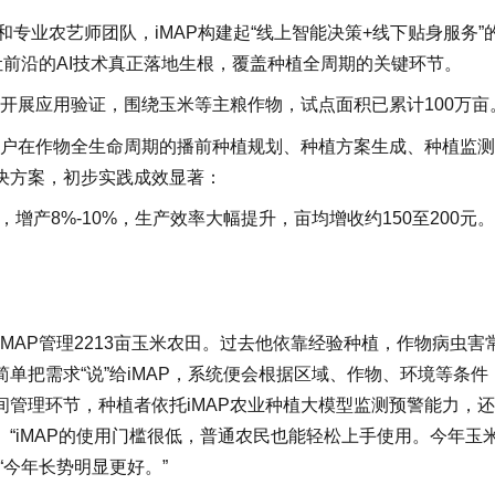
专业农艺师团队，iMAP构建起“线上智能决策+线下贴身服务”
让前沿的AI技术真正落地生根，覆盖种植全周期的关键环节。
区开展应用验证，围绕玉米等主粮作物，试点面积已累计100万亩
农户在作物全生命周期的播前种植规划、种植方案生成、种植监
决方案，初步实践成效显著：
，增产8%-10%，生产效率大幅提升，亩均增收约150至200元。
MAP管理2213亩玉米农田。过去他依靠经验种植，作物病虫害
单把需求“说”给iMAP，系统便会根据区域、作物、环境等条件
管理环节，种植者依托iMAP农业种植大模型监测预警能力，
“iMAP的使用门槛很低，普通农民也能轻松上手使用。今年玉
“今年长势明显更好。”