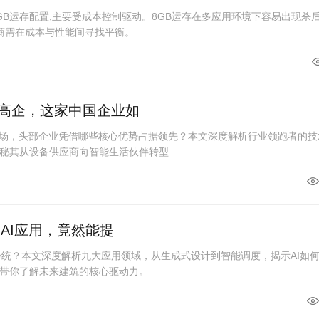
GB运存配置,主要受成本控制驱动。8GB运存在多应用环境下容易出现杀
厂商需在成本与性能间寻找平衡。
槛高企，这家中国企业如
me市场，头部企业凭借哪些核心优势占据领先？本文深度解析行业领跑者的技
秘其从设备供应商向智能生活伙伴转型...
大AI应用，竟然能提
覆传统？本文深度解析九大应用领域，从生成式设计到智能调度，揭示AI如
带你了解未来建筑的核心驱动力。