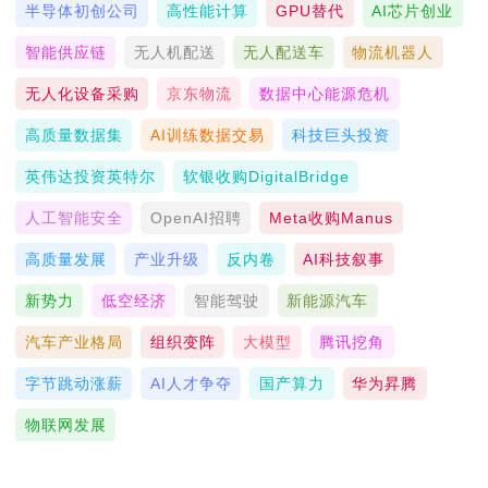
半导体初创公司
高性能计算
GPU替代
AI芯片创业
智能供应链
无人机配送
无人配送车
物流机器人
无人化设备采购
京东物流
数据中心能源危机
高质量数据集
AI训练数据交易
科技巨头投资
英伟达投资英特尔
软银收购DigitalBridge
人工智能安全
OpenAI招聘
Meta收购Manus
高质量发展
产业升级
反内卷
AI科技叙事
新势力
低空经济
智能驾驶
新能源汽车
汽车产业格局
组织变阵
大模型
腾讯挖角
字节跳动涨薪
AI人才争夺
国产算力
华为昇腾
物联网发展