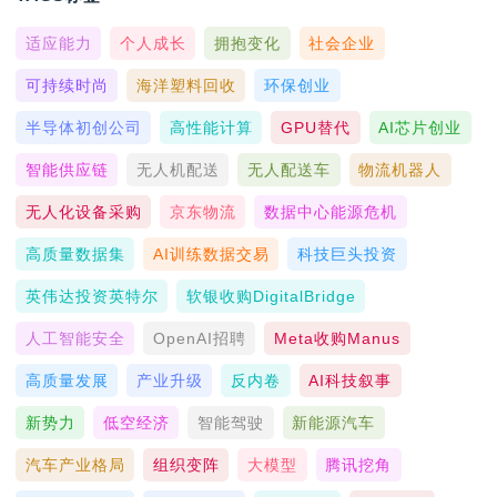
适应能力
个人成长
拥抱变化
社会企业
可持续时尚
海洋塑料回收
环保创业
半导体初创公司
高性能计算
GPU替代
AI芯片创业
智能供应链
无人机配送
无人配送车
物流机器人
无人化设备采购
京东物流
数据中心能源危机
高质量数据集
AI训练数据交易
科技巨头投资
英伟达投资英特尔
软银收购DigitalBridge
人工智能安全
OpenAI招聘
Meta收购Manus
高质量发展
产业升级
反内卷
AI科技叙事
新势力
低空经济
智能驾驶
新能源汽车
汽车产业格局
组织变阵
大模型
腾讯挖角