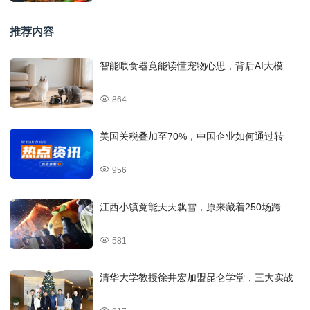
推荐内容
智能喂食器竟能读懂宠物心思，背后AI大模
864
美国关税叠加至70%，中国企业如何通过转
956
江西小镇竟能天天飘雪，原来藏着250场跨
581
清华大学教授徐井宏加盟昆仑学堂，三大实战