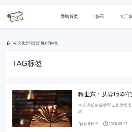
网站首页
it资讯
大厂
与“文化空间运营”相关的标签
TAG标签
程世东：从异地坚守
本文讲述创业者程世东历经七
故...
创业快报
2026-05-07