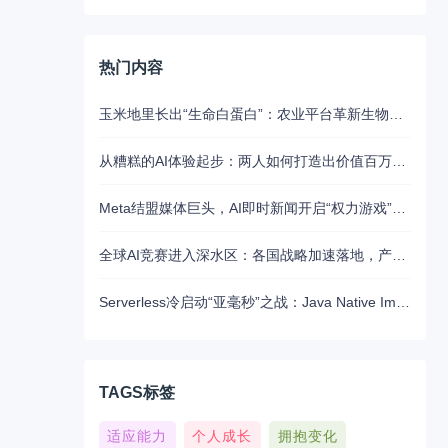
热门内容
玉米地里长出“生命白蛋白”：农业平台革新生物制药的未来路径
从糟糕的AI体验起步：两人如何打造出价值百万美元的UX写作助手
Meta结盟媒体巨头，AI即时新闻开启“权力游戏”新江湖
全球AI竞赛进入深水区：各国战略加速落地，产业融合与算力争夺白热化
Serverless冷启动“亚毫秒”之战：Java Native Image与Python JIT的对决实录
TAGS标签
适应能力
个人成长
拥抱变化