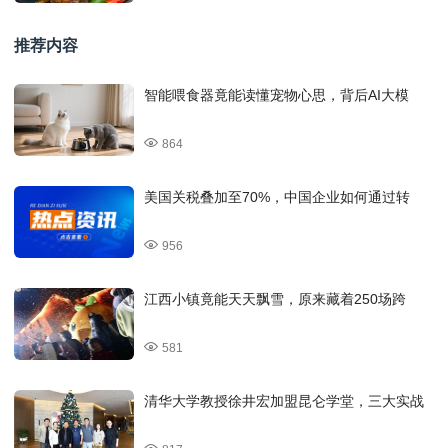
推荐内容
智能喂食器竟能读懂宠物心思，背后AI大模
864
美国关税叠加至70%，中国企业如何通过转
956
江西小镇竟能天天飘雪，原来藏着250场跨
581
清华大学教授徐井宏加盟昆仑学堂，三大实战