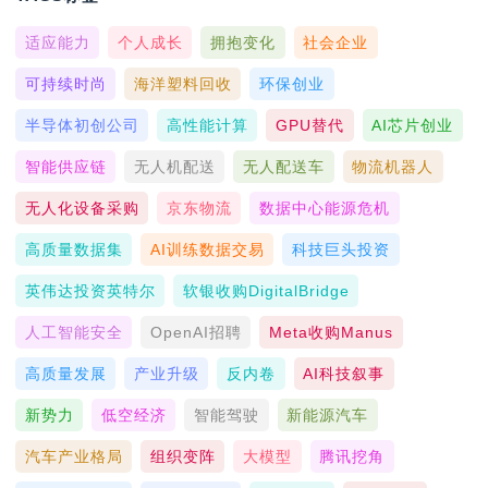
适应能力
个人成长
拥抱变化
社会企业
可持续时尚
海洋塑料回收
环保创业
半导体初创公司
高性能计算
GPU替代
AI芯片创业
智能供应链
无人机配送
无人配送车
物流机器人
无人化设备采购
京东物流
数据中心能源危机
高质量数据集
AI训练数据交易
科技巨头投资
英伟达投资英特尔
软银收购DigitalBridge
人工智能安全
OpenAI招聘
Meta收购Manus
高质量发展
产业升级
反内卷
AI科技叙事
新势力
低空经济
智能驾驶
新能源汽车
汽车产业格局
组织变阵
大模型
腾讯挖角