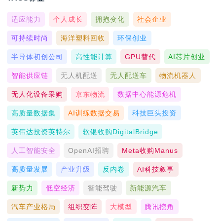
适应能力
个人成长
拥抱变化
社会企业
可持续时尚
海洋塑料回收
环保创业
半导体初创公司
高性能计算
GPU替代
AI芯片创业
智能供应链
无人机配送
无人配送车
物流机器人
无人化设备采购
京东物流
数据中心能源危机
高质量数据集
AI训练数据交易
科技巨头投资
英伟达投资英特尔
软银收购DigitalBridge
人工智能安全
OpenAI招聘
Meta收购Manus
高质量发展
产业升级
反内卷
AI科技叙事
新势力
低空经济
智能驾驶
新能源汽车
汽车产业格局
组织变阵
大模型
腾讯挖角