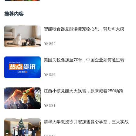
推荐内容
智能喂食器竟能读懂宠物心思，背后AI大模
864
美国关税叠加至70%，中国企业如何通过转
956
江西小镇竟能天天飘雪，原来藏着250场跨
581
清华大学教授徐井宏加盟昆仑学堂，三大实战