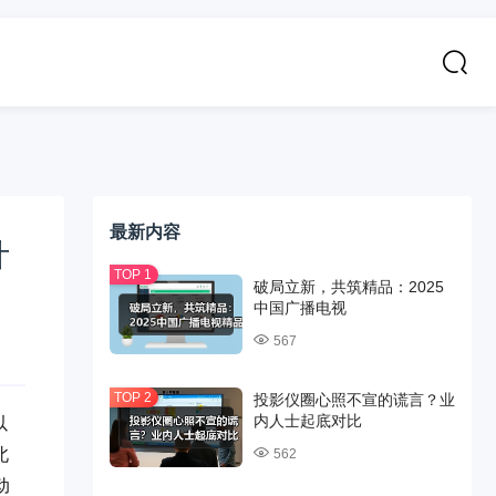
最新内容
计
破局立新，共筑精品：2025
中国广播电视
567
投影仪圈心照不宣的谎言？业
内人士起底对比
以
北
562
动