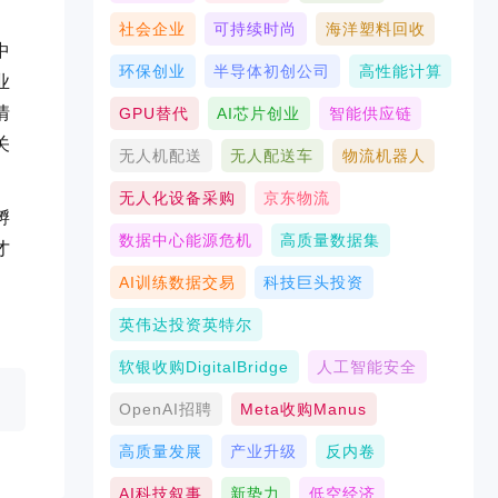
社会企业
可持续时尚
海洋塑料回收
中
环保创业
半导体初创公司
高性能计算
业
情
GPU替代
AI芯片创业
智能供应链
关
无人机配送
无人配送车
物流机器人
无人化设备采购
京东物流
孵
数据中心能源危机
高质量数据集
才
AI训练数据交易
科技巨头投资
英伟达投资英特尔
软银收购DigitalBridge
人工智能安全
OpenAI招聘
Meta收购Manus
高质量发展
产业升级
反内卷
AI科技叙事
新势力
低空经济