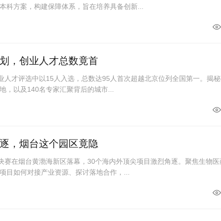
本科方案，构建保障体系，旨在培养具备创新...
计划，创业人才总数竟首
创业人才评选中以15人入选，总数达95人首次超越北京位列全国第一。揭
，以及140名专家汇聚背后的城市...
角逐，烟台这个园区竟隐
赛决赛在烟台黄渤海新区落幕，30个海内外顶尖项目激烈角逐。聚焦生物医
项目如何对接产业资源、探讨落地合作，...