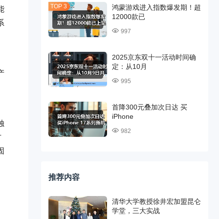
鸿蒙游戏进入指数爆发期！超
能
12000款已
系
997
2025京东双十一活动时间确
定：从10月
产
995
首降300元叠加次日达 买
iPhone
独
982
方
固
推荐内容
清华大学教授徐井宏加盟昆仑
学堂，三大实战