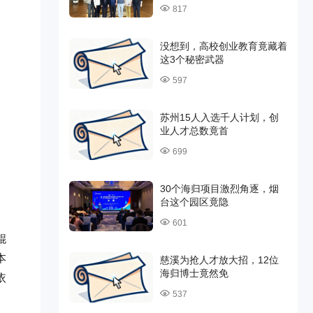
817
没想到，高校创业教育竟藏着
这3个秘密武器
597
苏州15人入选千人计划，创
业人才总数竟首
699
30个海归项目激烈角逐，烟
台这个园区竟隐
601
鲲
本
慈溪为抢人才放大招，12位
海归博士竟然免
依
537