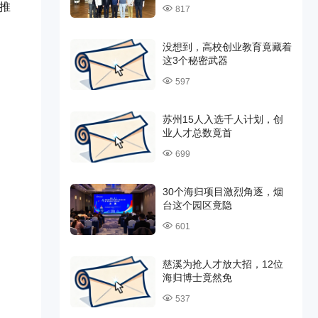
型推
817
没想到，高校创业教育竟藏着
这3个秘密武器
597
苏州15人入选千人计划，创
业人才总数竟首
699
30个海归项目激烈角逐，烟
台这个园区竟隐
601
慈溪为抢人才放大招，12位
海归博士竟然免
537