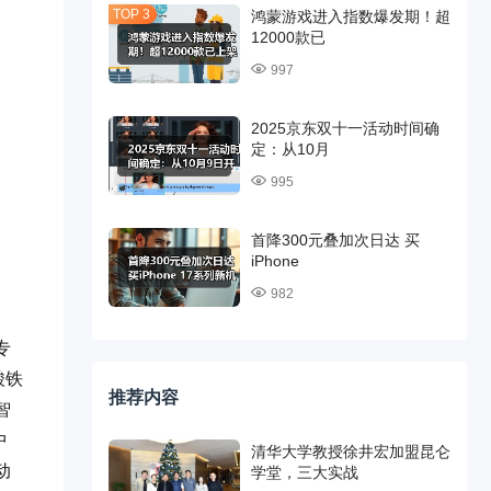
鸿蒙游戏进入指数爆发期！超
12000款已
997
2025京东双十一活动时间确
定：从10月
995
首降300元叠加次日达 买
iPhone
982
专
酸铁
推荐内容
智
中
清华大学教授徐井宏加盟昆仑
动
学堂，三大实战