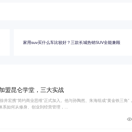
中
家用suv买什么车比较好？三款长城热销SUV全能兼顾
主
加盟昆仑学堂，三大实战
徐井宏携“简约商业思维”正式加入。他与孙陶然、朱海组成“黄金铁三角”
体系如何从修身、创业到经营管理，...