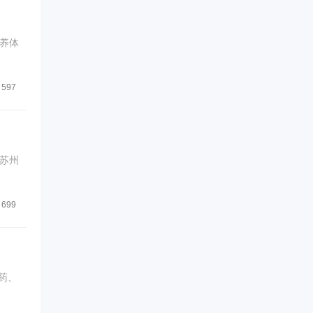
养体
597
秘苏州
699
药、