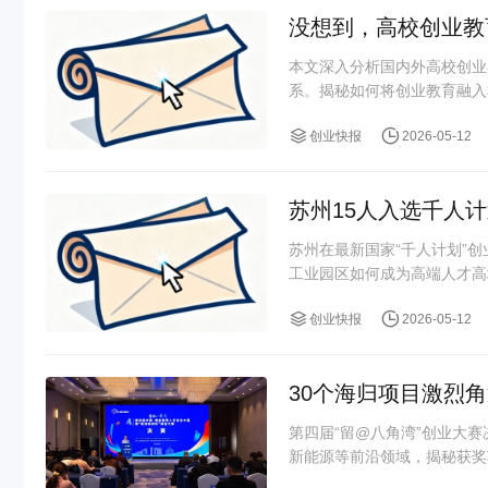
没想到，高校创业教
本文深入分析国内外高校创业
系。揭秘如何将创业教育融入
创业快报
2026-05-12
苏州15人入选千人
苏州在最新国家“千人计划”
工业园区如何成为高端人才高地
创业快报
2026-05-12
30个海归项目激烈
第四届“留@八角湾”创业大
新能源等前沿领域，揭秘获奖