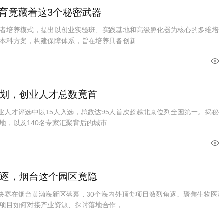
育竟藏着这3个秘密武器
者培养模式，提出以创业实验班、实践基地和高级孵化器为核心的多维培
本科方案，构建保障体系，旨在培养具备创新...
计划，创业人才总数竟首
创业人才评选中以15人入选，总数达95人首次超越北京位列全国第一。揭
，以及140名专家汇聚背后的城市...
角逐，烟台这个园区竟隐
赛决赛在烟台黄渤海新区落幕，30个海内外顶尖项目激烈角逐。聚焦生物医
项目如何对接产业资源、探讨落地合作，...