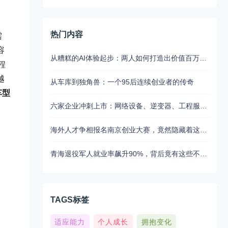
热门内容
需
容
从糟糕的AI体验起步：两人如何打造出价值百万美元的UX写作助手
程
越
从车库到独角兽：一个95后连续创业者的传奇
车型
六家企业冲刺上市：网络设备、逆变器、工程服务等板块动态
海外人才争相报名南京创业大赛，竟然隐藏着这些不为人知的秘密
青海退役军人就业率飙升90%，背后竟有这些不为人知的扶持秘密
TAGS标签
适应能力
个人成长
拥抱变化