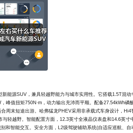
型新能源SUV，兼具轻越野能力与城市实用性。它搭载1.5T混动
，峰值扭矩750N·m，动力输出充沛而平顺。配备27.54kWh磷
合周末短途出游。哈弗猛龙PHEV采用非承载式车身设计，Hi4
轻越野。智能配置方面，12.3英寸全液晶仪表盘和14.6英寸
语音识别和智能交互。安全方面，L2级驾驶辅助系统(自适应巡航、自