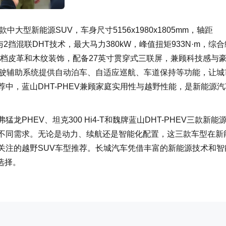
中大型新能源SUV，车身尺寸5156x1980
x1805mm，轴距
与2挡混联DHT技术，最大马力380kW，峰值扭矩933N·m，综合
饰采用高档皮革和木纹装饰，配备27英寸贯穿式三联屏，兼顾科技感与
驾驶辅助系统提供自动泊车、自适应巡航、车道保持等功能，让城
中，蓝山DHT-PHEV兼顾家庭实用性与越野性能，是新能源汽
PHEV、坦克300 Hi4-T和魏牌蓝山DHT-PHEV三款新能
的不同需求。无论是动力、续航还是智能化配置，这三款车型在新
关注的越野SUV车型推荐。长城汽车凭借丰富的新能源技术和智
选择。