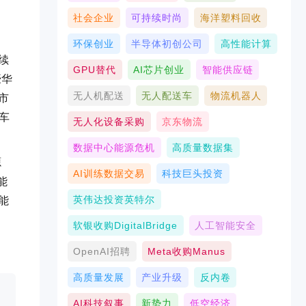
社会企业
可持续时尚
海洋塑料回收
环保创业
半导体初创公司
高性能计算
续
GPU替代
AI芯片创业
智能供应链
豪华
无人机配送
无人配送车
物流机器人
市
车
无人化设备采购
京东物流
数据中心能源危机
高质量数据集
源
AI训练数据交易
科技巨头投资
能
英伟达投资英特尔
能
软银收购DigitalBridge
人工智能安全
OpenAI招聘
Meta收购Manus
高质量发展
产业升级
反内卷
AI科技叙事
新势力
低空经济