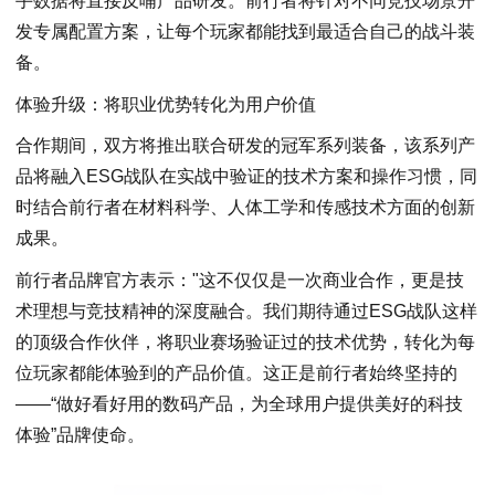
手数据将直接反哺产品研发。前行者将针对不同竞技场景开
发专属配置方案，让每个玩家都能找到最适合自己的战斗装
备。
体验升级：将职业优势转化为用户价值
合作期间，双方将推出联合研发的冠军系列装备，该系列产
品将融入ESG战队在实战中验证的技术方案和操作习惯，同
时结合前行者在材料科学、人体工学和传感技术方面的创新
成果。
前行者品牌官方表示："这不仅仅是一次商业合作，更是技
术理想与竞技精神的深度融合。我们期待通过ESG战队这样
的顶级合作伙伴，将职业赛场验证过的技术优势，转化为每
位玩家都能体验到的产品价值。这正是前行者始终坚持的
——“做好看好用的数码产品，为全球用户提供美好的科技
体验”品牌使命。