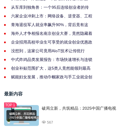
从车库到独角兽：一个95后连续创业者的传
六家企业冲刺上市：网络设备、逆变器、工程
青海退役军人就业率飙升90%，背后竟有这
海外人才争相报名南京创业大赛，竟然隐藏着
企业招用高校毕业生可享受的就业创业优惠政
没想到，这家公司竟用AIoT技术让传统行
中式炸鸡品类发展报告：市场快速增长与连锁
创业补贴范围扩大，这5类人竟然能领到最高
赋能妇女发展，推动巾帼家政与手工业就业创
最新内容
破局立新，共筑精品：2025中国广播电视
567