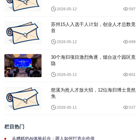
2026-05-12
597
苏州15人入选千人计划，创业人才总数竟
首
2026-05-12
699
30个海归项目激烈角逐，烟台这个园区竟
隐
2026-05-12
601
慈溪为抢人才放大招，12位海归博士竟然
免
2026-05-11
537
栏目热门
从糟糕的AI体验起步：两人如何打造出价值