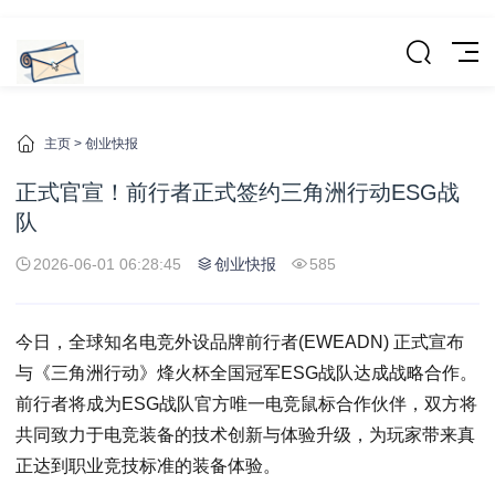
主页
>
创业快报
正式官宣！前行者正式签约三角洲行动ESG战
队
2026-06-01 06:28:45
创业快报
585
今日，全球知名电竞外设品牌前行者(EWEADN) 正式宣布
与《三角洲行动》烽火杯全国冠军ESG战队达成战略合作。
前行者将成为ESG战队官方唯一电竞鼠标合作伙伴，双方将
共同致力于电竞装备的技术创新与体验升级，为玩家带来真
正达到职业竞技标准的装备体验。