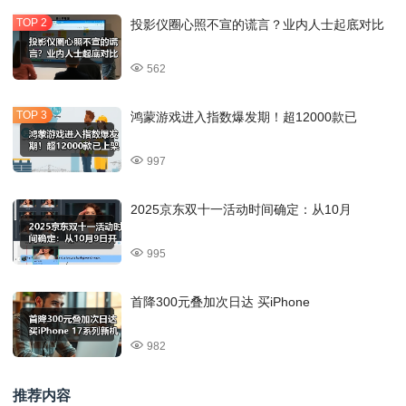
投影仪圈心照不宣的谎言？业内人士起底对比
562
鸿蒙游戏进入指数爆发期！超12000款已
997
2025京东双十一活动时间确定：从10月
995
首降300元叠加次日达 买iPhone
982
推荐内容