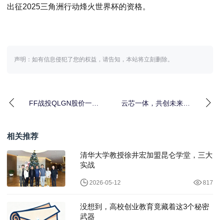
出征2025三角洲行动烽火世界杯的资格。
声明：如有信息侵犯了您的权益，请告知，本站将立刻删除。
FF战投QLGN股价一夜
云芯一体，共创未来
暴涨近95% “双飞轮&双
——北斗星通生态合作
桥梁”生态
伙伴大会在京隆重召开
相关推荐
清华大学教授徐井宏加盟昆仑学堂，三大
实战
2026-05-12
817
没想到，高校创业教育竟藏着这3个秘密
武器