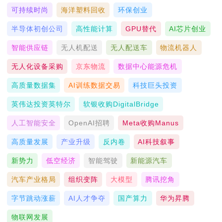
可持续时尚
海洋塑料回收
环保创业
半导体初创公司
高性能计算
GPU替代
AI芯片创业
智能供应链
无人机配送
无人配送车
物流机器人
无人化设备采购
京东物流
数据中心能源危机
高质量数据集
AI训练数据交易
科技巨头投资
英伟达投资英特尔
软银收购DigitalBridge
人工智能安全
OpenAI招聘
Meta收购Manus
高质量发展
产业升级
反内卷
AI科技叙事
新势力
低空经济
智能驾驶
新能源汽车
汽车产业格局
组织变阵
大模型
腾讯挖角
字节跳动涨薪
AI人才争夺
国产算力
华为昇腾
物联网发展