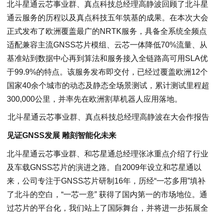
北斗星通云芯事业群、真点科技总经理高静波回顾了北斗星
通云服务的历程以及真点科技五年筑基的成果。在本次大会
正式发布了欧洲覆盖最广的NRTK服务，具备全系统全频点
适配兼容主流GNSS芯片模组、云芯一体降低70%流量、从
基准站到数据中心再到算法和服务接入全链路高可用SLA优
于99.9%的特点。该服务发布即交付，已经过覆盖欧洲12个
国家40余个城市的动态及静态全场景测试，累计测试里程超
300,000公里，并率先在欧洲割草机器人应用落地。
北斗星通云芯事业群、真点科技总经理高静波在大会作报告
见证GNSS发展 雕刻智能化未来
北斗星通云芯事业群、和芯星通总经理张冰重点介绍了行业
及车载GNSS芯片的演进之路。自2009年设立和芯星通以
来，公司专注于GNSS芯片研制16年，历经“一芯多用”填补
了北斗的空白，“一芯一意” 获得了国内第一的市场地位。通
过芯片的平台化，我们站上了国际舞台，并将进一步拓展全