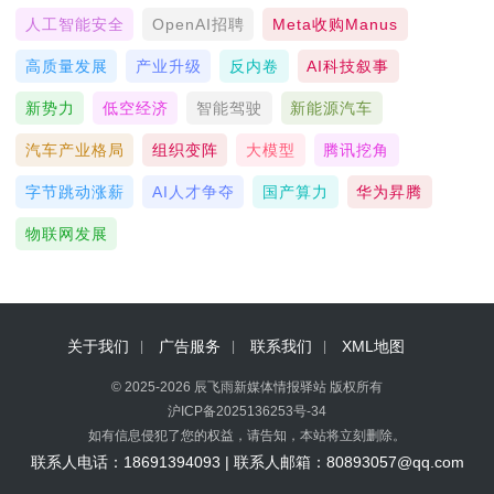
人工智能安全
OpenAI招聘
Meta收购Manus
高质量发展
产业升级
反内卷
AI科技叙事
新势力
低空经济
智能驾驶
新能源汽车
汽车产业格局
组织变阵
大模型
腾讯挖角
字节跳动涨薪
AI人才争夺
国产算力
华为昇腾
物联网发展
关于我们
广告服务
联系我们
XML地图
© 2025-2026 辰飞雨新媒体情报驿站 版权所有
沪ICP备2025136253号-34
如有信息侵犯了您的权益，请告知，本站将立刻删除。
联系人电话：18691394093 | 联系人邮箱：80893057@qq.com