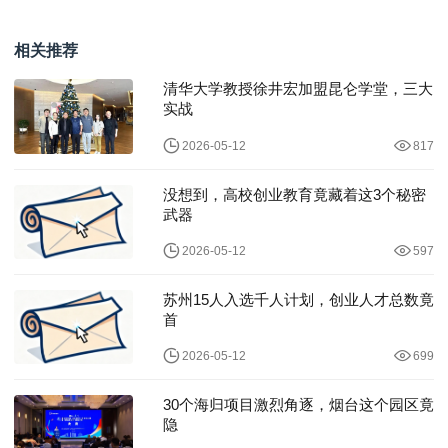
签约三角洲行动ESG战
登第一新声「2025中国
队
AI创新先锋」两
相关推荐
清华大学教授徐井宏加盟昆仑学堂，三大
实战
2026-05-12
817
没想到，高校创业教育竟藏着这3个秘密
武器
2026-05-12
597
苏州15人入选千人计划，创业人才总数竟
首
2026-05-12
699
30个海归项目激烈角逐，烟台这个园区竟
隐