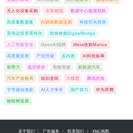
无人化设备采购
京东物流
数据中心能源危机
高质量数据集
AI训练数据交易
科技巨头投资
英伟达投资英特尔
软银收购DigitalBridge
人工智能安全
OpenAI招聘
Meta收购Manus
高质量发展
产业升级
反内卷
AI科技叙事
新势力
低空经济
智能驾驶
新能源汽车
汽车产业格局
组织变阵
大模型
腾讯挖角
字节跳动涨薪
AI人才争夺
国产算力
华为昇腾
物联网发展
关于我们
广告服务
联系我们
XML地图