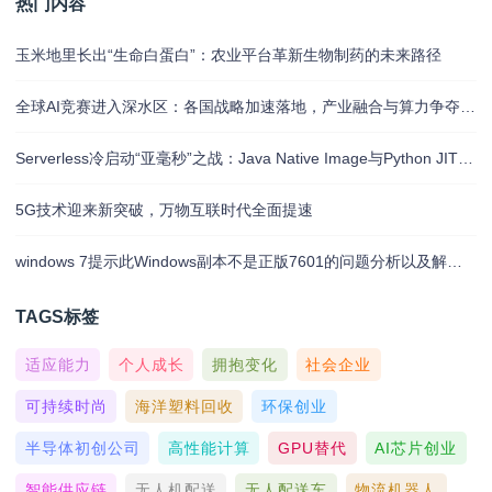
热门内容
玉米地里长出“生命白蛋白”：农业平台革新生物制药的未来路径
全球AI竞赛进入深水区：各国战略加速落地，产业融合与算力争夺白热化
Serverless冷启动“亚毫秒”之战：Java Native Image与Python JIT的对决实录
5G技术迎来新突破，万物互联时代全面提速
windows 7提示此Windows副本不是正版7601的问题分析以及解决方法
TAGS标签
适应能力
个人成长
拥抱变化
社会企业
可持续时尚
海洋塑料回收
环保创业
半导体初创公司
高性能计算
GPU替代
AI芯片创业
智能供应链
无人机配送
无人配送车
物流机器人