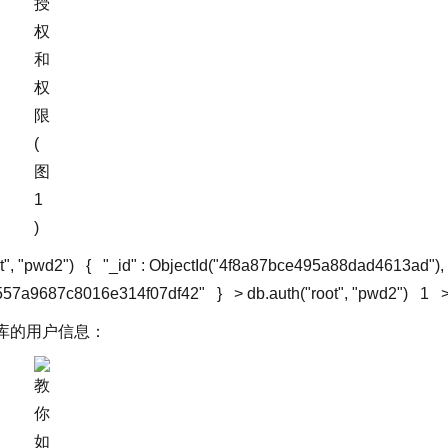
t"
,
"pwd2"
)
{
"_id"
: ObjectId(
"4f8a87bce495a88dad4613ad"
),
557a9687c8016e314f07df42"
}
> db.auth(
"root"
,
"pwd2"
)
1
据库的用户信息：