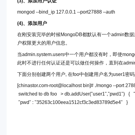
(3)、添加用户认证
mongod --bind_ip 127.0.0.1 --port27888 –auth
(4)、添加用户
在刚安装完毕的时候MongoDB都默认有一个admin数据库
户权限更大的用户信息。
当admin.system.users中一个用户都没有时，即使m
此时不进行任何认证还是可以做任何操作，直到在admin.sy
下面分别创建两个用户, 在foo中创建用户名为user1密
[chinastor.com-root@localhost bin]# ./mongo
--port 27
switched
to
db foo
> db.addUser(
"user1"
,
"pwd1"
)
{
"pwd"
:
"35263c100eea1512cf3c3ed83789d5e4"
}