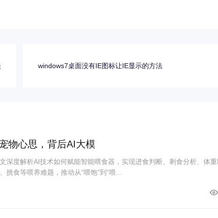
法
windows7桌面没有IE图标让IE显示的方法
宠物心思，背后AI大模
文深度解析AI技术如何赋能智能喂食器，实现进食判断、剩食分析、体重
挑食等喂养难题，推动从“喂饱”到“喂...