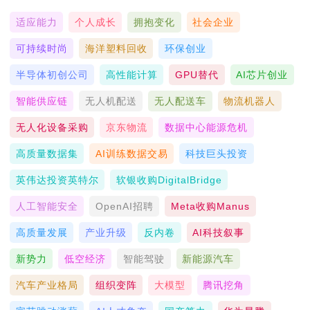
适应能力
个人成长
拥抱变化
社会企业
可持续时尚
海洋塑料回收
环保创业
半导体初创公司
高性能计算
GPU替代
AI芯片创业
智能供应链
无人机配送
无人配送车
物流机器人
无人化设备采购
京东物流
数据中心能源危机
高质量数据集
AI训练数据交易
科技巨头投资
英伟达投资英特尔
软银收购DigitalBridge
人工智能安全
OpenAI招聘
Meta收购Manus
高质量发展
产业升级
反内卷
AI科技叙事
新势力
低空经济
智能驾驶
新能源汽车
汽车产业格局
组织变阵
大模型
腾讯挖角