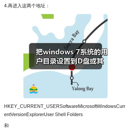
4.再进入这两个地址：
HKEY_CURRENT_USERSoftwareMicrosoftWindowsCurr
entVersionExplorerUser Shell Folders
和