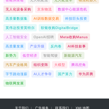
智能供应链
无人机配送
无人配送车
物流机器人
无人化设备采购
京东物流
数据中心能源危机
高质量数据集
AI训练数据交易
科技巨头投资
英伟达投资英特尔
软银收购DigitalBridge
人工智能安全
OpenAI招聘
Meta收购Manus
高质量发展
产业升级
反内卷
AI科技叙事
新势力
低空经济
智能驾驶
新能源汽车
汽车产业格局
组织变阵
大模型
腾讯挖角
字节跳动涨薪
AI人才争夺
国产算力
华为昇腾
物联网发展
关于我们
广告服务
联系我们
XML地图