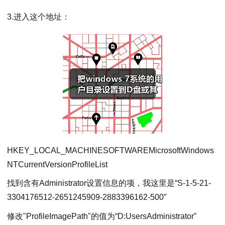
3.进入这个地址：
HKEY_LOCAL_MACHINESOFTWAREMicrosoftWindows
NTCurrentVersionProfileList
找到含有Administrator设置信息的项，我这里是“S-1-5-21-
3304176512-2651245909-2883396162-500”
修改"ProfileImagePath"的值为“D:UsersAdministrator”