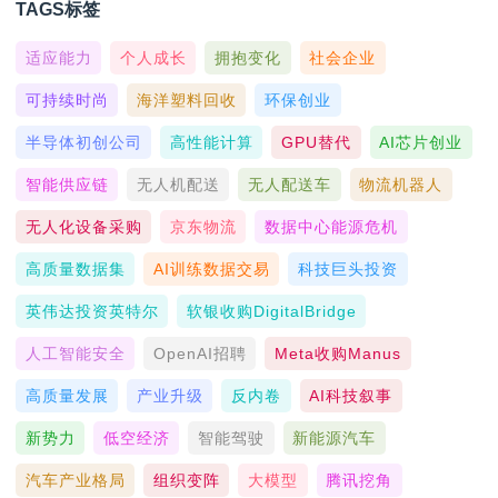
TAGS标签
适应能力
个人成长
拥抱变化
社会企业
可持续时尚
海洋塑料回收
环保创业
半导体初创公司
高性能计算
GPU替代
AI芯片创业
智能供应链
无人机配送
无人配送车
物流机器人
无人化设备采购
京东物流
数据中心能源危机
高质量数据集
AI训练数据交易
科技巨头投资
英伟达投资英特尔
软银收购DigitalBridge
人工智能安全
OpenAI招聘
Meta收购Manus
高质量发展
产业升级
反内卷
AI科技叙事
新势力
低空经济
智能驾驶
新能源汽车
汽车产业格局
组织变阵
大模型
腾讯挖角