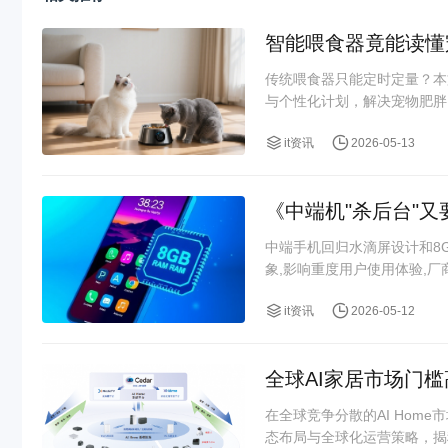
智能喂食器竟能读懂
传统喂食器只能定时定量？本
与个性化计划，解决宠物肥胖、
it资讯
2026-05-13
《中端机"杀后台"又
中端手机回归水滴屏设计和8
象,影响重度用户使用体验,
it资讯
2026-05-12
全球AI家居市场门
在全球竞争分散的AI Ho
态布局与全球化运营策略，揭