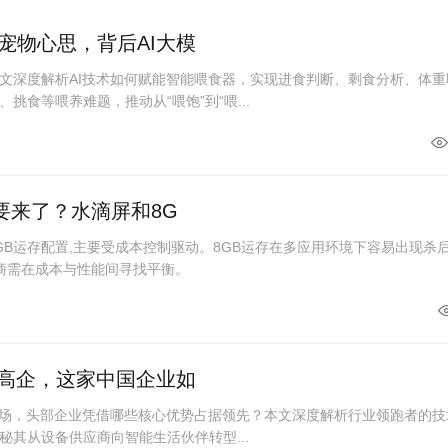
宠物心思，背后AI大模
文深度解析AI技术如何赋能智能喂食器，实现进食判断、剩食分析、体重
挑食等喂养难题，推动从“喂饱”到“喂...
要来了？水滴屏和8G
GB运存配置,主要受成本控制驱动。8GB运存在多应用环境下容易出现杀
厂商需在成本与性能间寻找平衡。
槛高企，这家中国企业如
me市场，头部企业凭借哪些核心优势占据领先？本文深度解析行业领跑者的技
秘其从设备供应商向智能生活伙伴转型...