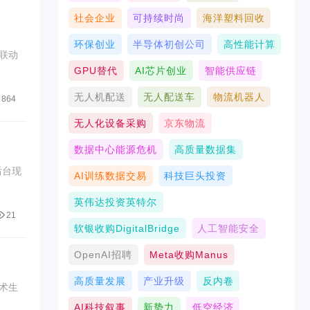
社会企业
可持续时尚
海洋塑料回收
环保创业
半导体初创公司
高性能计算
联动
GPU替代
AI芯片创业
智能供应链
无人机配送
无人配送车
物流机器人
864
无人化设备采购
京东物流
数据中心能源危机
高质量数据集
后台现
AI训练数据交易
科技巨头投资
英伟达投资英特尔
21
软银收购DigitalBridge
人工智能安全
OpenAI招聘
Meta收购Manus
高质量发展
产业升级
反内卷
术生
AI科技叙事
新势力
低空经济